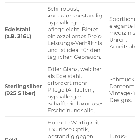
Sehr robust,
korrosionsbeständig,
Sportliche
hypoallergen,
elegante Mo
Edelstahl
pflegeleicht. Bietet
medizinisc
(z.B. 316L)
ein exzellentes Preis-
Uhren,
Leistungs-Verhältnis
Arbeitsuhre
und ist ideal für den
täglichen Gebrauch.
Edler Glanz, weicher
als Edelstahl,
Schmuckuh
erfordert mehr
Sterlingsilber
Damenmode
Pflege (Anlaufen),
(925 Silber)
Vintage-ins
hypoallergen.
Designs.
Schafft ein luxuriöses
Erscheinungsbild.
Höchste Wertigkeit,
luxuriöse Optik,
beständig gegen
Luxus-
Gold