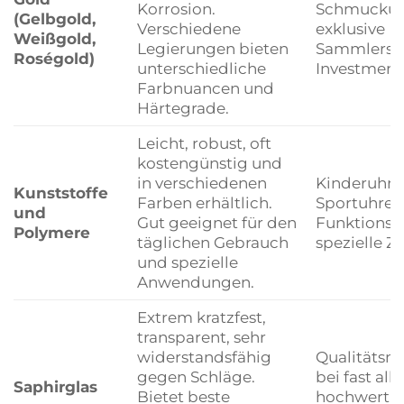
Korrosion.
Schmuckuh
(Gelbgold,
Verschiedene
exklusive
Weißgold,
Legierungen bieten
Sammlerstü
Roségold)
unterschiedliche
Investment
Farbnuancen und
Härtegrade.
Leicht, robust, oft
kostengünstig und
in verschiedenen
Kinderuhre
Kunststoffe
Farben erhältlich.
Sportuhren
und
Gut geeignet für den
Funktionsu
Polymere
täglichen Gebrauch
spezielle Z
und spezielle
Anwendungen.
Extrem kratzfest,
transparent, sehr
widerstandsfähig
Qualitätsm
gegen Schläge.
bei fast all
Saphirglas
Bietet beste
hochwerti