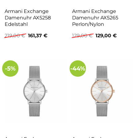
Armani Exchange
Armani Exchange
Damenuhr AX5258
Damenuhr AX5265
Edelstahl
Perlon/Nylon
Ursprünglicher
Aktueller
Ursprünglicher
Aktuelle
219,00
€
161,37
€
129,00
€
129,00
€
Preis
Preis
Preis
Preis
war:
ist:
war:
ist:
219,00 €
161,37 €.
129,00 €
129,00 €.
-5%
-44%