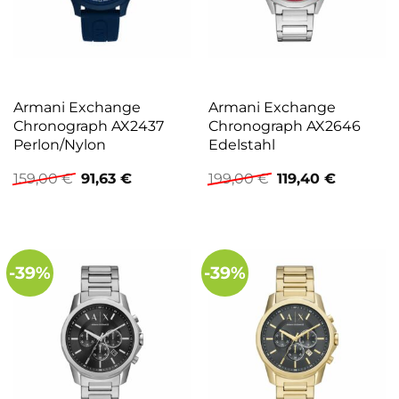
Armani Exchange
Armani Exchange
Chronograph AX2437
Chronograph AX2646
Perlon/Nylon
Edelstahl
Ursprünglicher
Aktueller
Ursprünglicher
Aktuelle
159,00
€
91,63
€
199,00
€
119,40
€
Preis
Preis
Preis
Preis
war:
ist:
war:
ist:
159,00 €
91,63 €.
199,00 €
119,40 €.
-39%
-39%