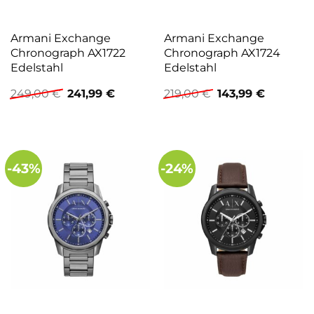
Armani Exchange
Armani Exchange
Chronograph AX1722
Chronograph AX1724
Edelstahl
Edelstahl
Ursprünglicher
Aktueller
Ursprünglicher
Aktuelle
249,00
€
241,99
€
219,00
€
143,99
€
Preis
Preis
Preis
Preis
war:
ist:
war:
ist:
249,00 €
241,99 €.
219,00 €
143,99 €.
-43%
-24%