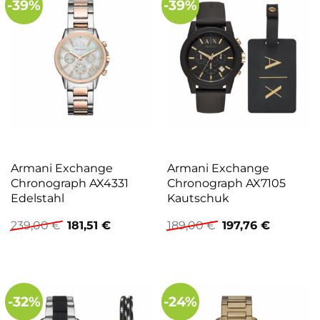
-39%
-39%
Armani Exchange
Armani Exchange
Chronograph AX4331
Chronograph AX7105
Edelstahl
Kautschuk
Ursprünglicher
Aktueller
Ursprünglicher
Aktuelle
239,00
€
181,51
€
189,00
€
197,76
€
Preis
Preis
Preis
Preis
war:
ist:
war:
ist:
239,00 €
181,51 €.
189,00 €
197,76 €.
-32%
-24%