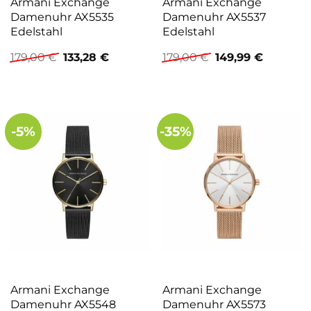
Armani Exchange
Armani Exchange
Damenuhr AX5535
Damenuhr AX5537
Edelstahl
Edelstahl
Ursprünglicher
Aktueller
Ursprünglicher
Aktuelle
179,00
€
133,28
€
179,00
€
149,99
€
Preis
Preis
Preis
Preis
war:
ist:
war:
ist:
179,00 €
133,28 €.
179,00 €
149,99 €.
-5%
-35%
Armani Exchange
Armani Exchange
Damenuhr AX5548
Damenuhr AX5573