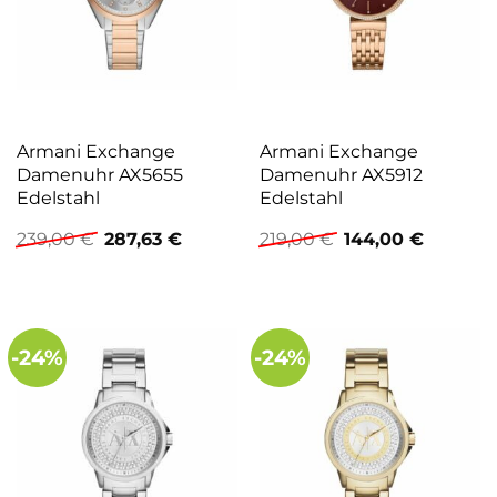
Armani Exchange
Armani Exchange
Damenuhr AX5655
Damenuhr AX5912
Edelstahl
Edelstahl
Ursprünglicher
Aktueller
Ursprünglicher
Aktuelle
239,00
€
287,63
€
219,00
€
144,00
€
Preis
Preis
Preis
Preis
war:
ist:
war:
ist:
239,00 €
287,63 €.
219,00 €
144,00 €
-24%
-24%