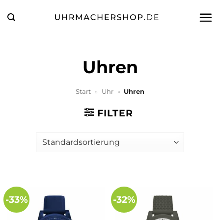
Zum
Inhalt
springen
Uhren
Start
»
Uhr
»
Uhren
FILTER
-33%
-32%