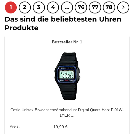
1
2
3
4
…
76
77
78
Das sind die beliebtesten Uhren
Produkte
1
Casio Unisex ErwachseneArmbanduhr Digital Quarz Harz F-91W-
1YER ...
19,99 €