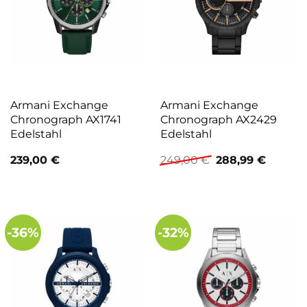
Armani Exchange
Armani Exchange
Chronograph AX1741
Chronograph AX2429
Edelstahl
Edelstahl
Ursprünglicher
Aktuell
239,00
€
249,00
€
288,99
€
Preis
Preis
war:
ist:
249,00 €
288,99 
-36%
-32%