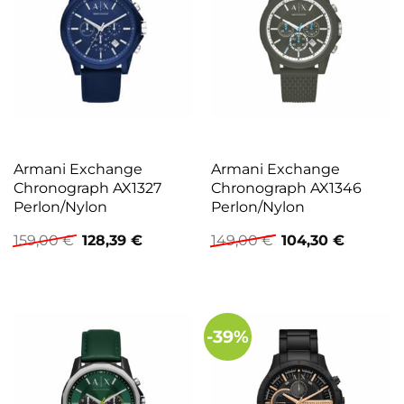
Armani Exchange
Armani Exchange
Chronograph AX1327
Chronograph AX1346
Perlon/Nylon
Perlon/Nylon
Ursprünglicher
Aktueller
Ursprünglicher
Aktuelle
159,00
€
128,39
€
149,00
€
104,30
€
Preis
Preis
Preis
Preis
war:
ist:
war:
ist:
159,00 €
128,39 €.
149,00 €
104,30 €
-39%