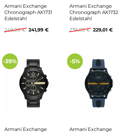
Armani Exchange
Armani Exchange
Chronograph AX1731
Chronograph AX1732
Edelstahl
Edelstahl
Ursprünglicher
Aktueller
Ursprünglicher
Aktuelle
249,00
€
241,99
€
239,00
€
229,01
€
Preis
Preis
Preis
Preis
war:
ist:
war:
ist:
249,00 €
241,99 €.
239,00 €
229,01 €.
-39%
-5%
Armani Exchange
Armani Exchange