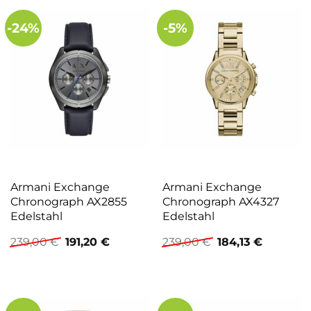
-24%
-5%
Armani Exchange
Armani Exchange
Chronograph AX2855
Chronograph AX4327
Edelstahl
Edelstahl
Ursprünglicher
Aktueller
Ursprünglicher
Aktuelle
239,00
€
191,20
€
239,00
€
184,13
€
Preis
Preis
Preis
Preis
war:
ist:
war:
ist:
239,00 €
191,20 €.
239,00 €
184,13 €.