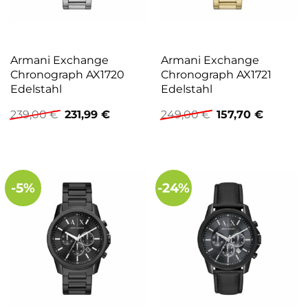
Armani Exchange
Armani Exchange
Chronograph AX1720
Chronograph AX1721
Edelstahl
Edelstahl
Ursprünglicher
Aktueller
Ursprünglicher
Aktuelle
239,00
€
231,99
€
249,00
€
157,70
€
Preis
Preis
Preis
Preis
war:
ist:
war:
ist:
239,00 €
231,99 €.
249,00 €
157,70 €.
-5%
-24%