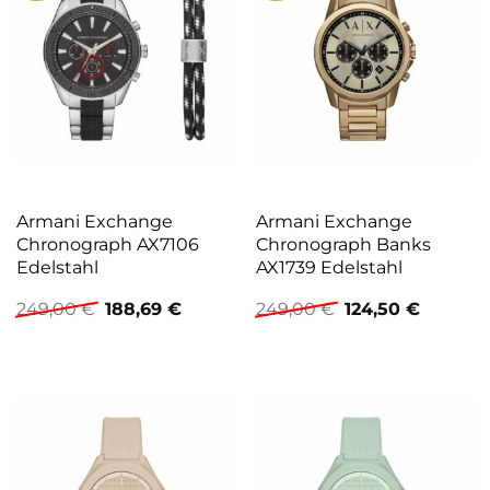
Armani Exchange
Armani Exchange
Chronograph AX7106
Chronograph Banks
Edelstahl
AX1739 Edelstahl
Ursprünglicher
Aktueller
Ursprünglicher
Aktuelle
249,00
€
188,69
€
249,00
€
124,50
€
Preis
Preis
Preis
Preis
war:
ist:
war:
ist:
249,00 €
188,69 €.
249,00 €
124,50 €