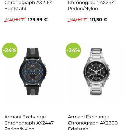
Chronograph AX2164
Chronograph AX2441
Edelstahl
Perlon/Nylon
Ursprünglicher
Aktueller
Ursprünglicher
Aktueller
249,00
€
179,99
€
159,00
€
111,30
€
Preis
Preis
Preis
Preis
war:
ist:
war:
ist:
249,00 €
179,99 €.
159,00 €
111,30 €.
-24%
-24%
Armani Exchange
Armani Exchange
Chronograph AX2447
Chronograph AX2600
Perlon/Nylon
Edelstahl