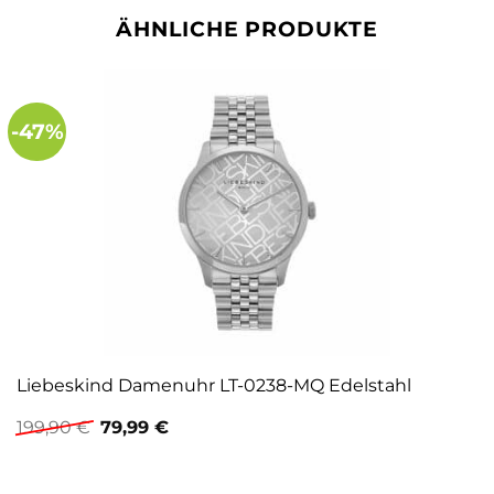
ÄHNLICHE PRODUKTE
-47%
Liebeskind Damenuhr LT-0238-MQ Edelstahl
Ursprünglicher
Aktueller
199,90
€
79,99
€
Preis
Preis
war:
ist:
199,90 €
79,99 €.