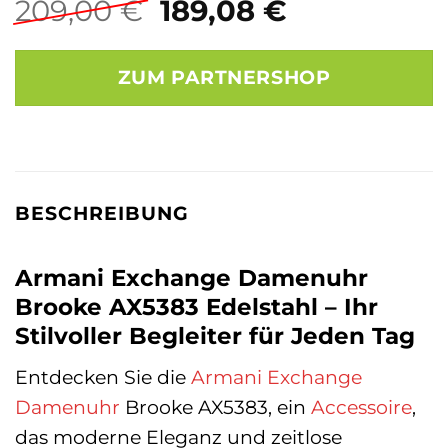
Ursprünglicher
Aktueller
209,00
€
189,08
€
Preis
Preis
war:
ist:
ZUM PARTNERSHOP
209,00 €
189,08 €.
BESCHREIBUNG
Armani Exchange Damenuhr
Brooke AX5383 Edelstahl – Ihr
Stilvoller Begleiter für Jeden Tag
Entdecken Sie die
Armani Exchange
Damenuhr
Brooke AX5383, ein
Accessoire
,
das moderne Eleganz und zeitlose