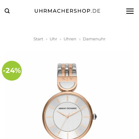
Zum
Inhalt
springen
Start
»
Uhr
»
Uhren
»
Damenuhr
-24%