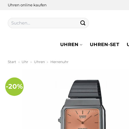
Zum
Uhren online kaufen
Inhalt
springen
Suchen
nach:
UHREN
UHREN-SET
Start
»
Uhr
»
Uhren
»
Herrenuhr
-20%