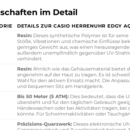
schaften im Detail
ORIE
DETAILS ZUR CASIO HERRENUHR EDGY A
Resin:
Dieses synthetische Polymer ist für sein
Stöße, Vibrationen und chemische Einflüsse beka
geringes Gewicht aus, was einen herausragenden
außerdem unempfindlich gegenüber UV-Strahlung
verhindert.
Resin:
Ähnlich wie das Gehäusematerial bietet d
angenehm auf der Haut zu tragen. Es ist schweißr
Wahl für den aktiven Einsatz macht. Die Anpassu
und bequemen Sitz am Handgelenk.
Bis 50 Meter (5 ATM):
Dies bedeutet, dass die U
übersteht und für den täglichen Gebrauch geeig
Händewaschen oder bei Aktivitäten tragen, be
könnte. Für Schwimmaktivitäten oder Tauchgänge
Präzisions-Quarzwerk:
Dieses elektronische Uh
Ganggenauigkeit und Zuverlässigkeit bekannt. E