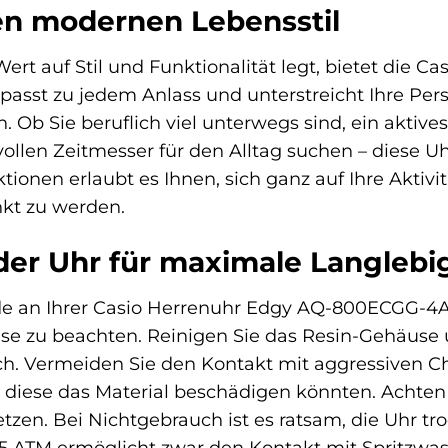
en modernen Lebensstil
 Wert auf Stil und Funktionalität legt, bietet di
e passt zu jedem Anlass und unterstreicht Ihre Pe
. Ob Sie beruflich viel unterwegs sind, ein akti
vollen Zeitmesser für den Alltag suchen – diese U
onen erlaubt es Ihnen, sich ganz auf Ihre Aktivi
nkt zu werden.
er Uhr für maximale Langlebig
de an Ihrer Casio Herrenuhr Edgy AQ-800ECGG-4A
ise zu beachten. Reinigen Sie das Resin-Gehäus
ch. Vermeiden Sie den Kontakt mit aggressiven C
 diese das Material beschädigen könnten. Achten 
zen. Bei Nichtgebrauch ist es ratsam, die Uhr t
 5 ATM ermöglicht zwar den Kontakt mit Spritzwass