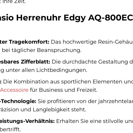
Ihre Zeit.
sio Herrenuhr Edgy AQ-800EC
ter Tragekomfort:
Das hochwertige Resin-Gehäus
h bei täglicher Beanspruchung.
sbares Zifferblatt:
Die durchdachte Gestaltung de
ng unter allen Lichtbedingungen.
:
Die Kombination aus sportlichen Elementen und
Accessoire
für Business und Freizeit.
-Technologie:
Sie profitieren von der jahrzehnte
räzision und Langlebigkeit steht.
eistungs-Verhältnis:
Erhalten Sie eine stilvolle u
rtrifft.