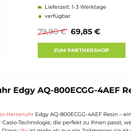
Lieferzeit: 1-3 Werktage
verfügbar
Ursprünglicher
Aktuell
79,90
€
69,85
€
Preis
Preis
war:
ist:
ZUM PARTNERSHOP
79,90 €
69,85 €
hr Edgy AQ-800ECGG-4AEF Resin
io
Herrenuhr
Edgy AQ-800ECGG-4AEF Resin – ein
Casio-Technologie, die perfekt zu Ihnen passt, we
. Diese
Uhr
ist mehr als nur ein Zeitmesser; sie is