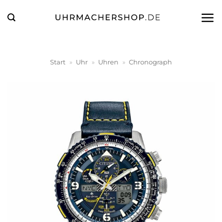
Zum
Inhalt
springen
Start
»
Uhr
»
Uhren
»
Chronograph