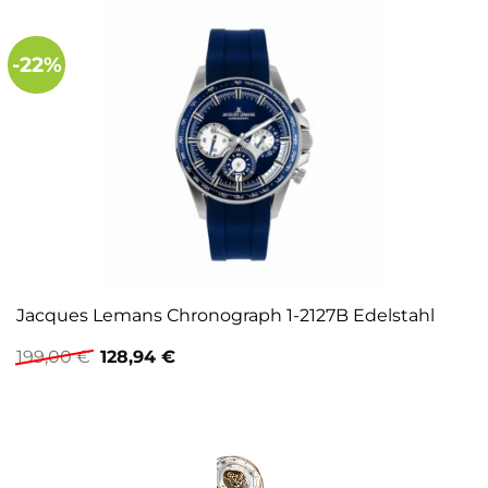
-22%
Jacques Lemans Chronograph 1-2127B Edelstahl
Ursprünglicher
Aktueller
199,00
€
128,94
€
Preis
Preis
war:
ist:
199,00 €
128,94 €.