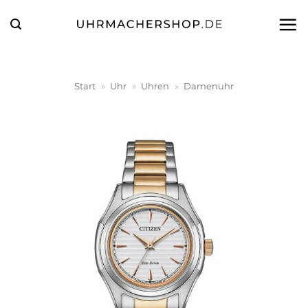
Zum
Inhalt
springen
Start
»
Uhr
»
Uhren
»
Damenuhr