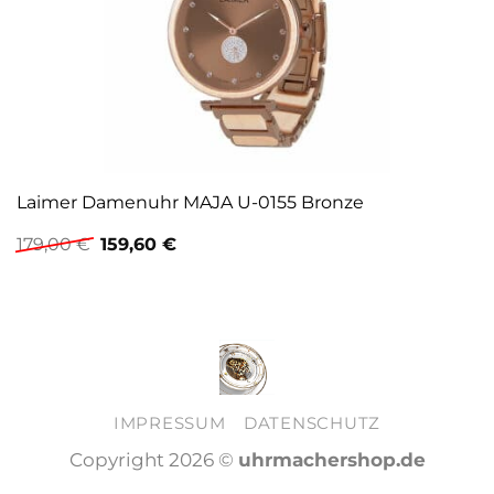
Laimer Damenuhr MAJA U-0155 Bronze
Ursprünglicher
Aktueller
179,00
€
159,60
€
Preis
Preis
war:
ist:
179,00 €
159,60 €.
IMPRESSUM
DATENSCHUTZ
Copyright 2026 ©
uhrmachershop.de