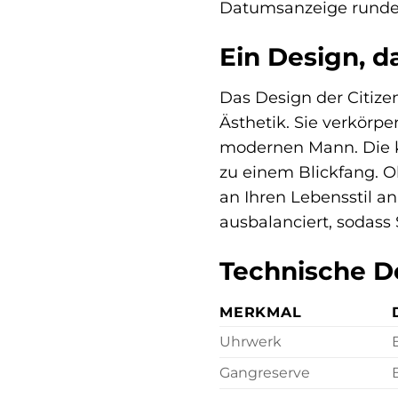
Datumsanzeige rundet 
Ein Design, da
Das Design der Citize
Ästhetik. Sie verkörp
modernen Mann. Die k
zu einem Blickfang. O
an Ihren Lebensstil a
ausbalanciert, sodas
Technische De
MERKMAL
Uhrwerk
Gangreserve