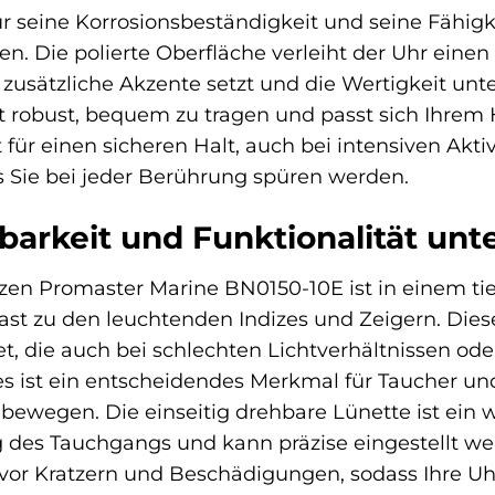
für seine Korrosionsbeständigkeit und seine Fähig
n. Die polierte Oberfläche verleiht der Uhr eine
 zusätzliche Akzente setzt und die Wertigkeit unte
t robust, bequem zu tragen und passt sich Ihrem 
 für einen sicheren Halt, auch bei intensiven Aktiv
 Sie bei jeder Berührung spüren werden.
arkeit und Funktionalität unt
itizen Promaster Marine BN0150-10E ist in einem t
st zu den leuchtenden Indizes und Zeigern. Dies
t, die auch bei schlechten Lichtverhältnissen ode
ies ist ein entscheidendes Merkmal für Taucher un
bewegen. Die einseitig drehbare Lünette ist ein w
 des Tauchgangs und kann präzise eingestellt wer
ig vor Kratzern und Beschädigungen, sodass Ihre U