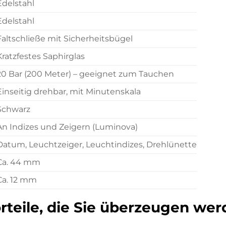
Edelstahl
Edelstahl
Faltschließe mit Sicherheitsbügel
Kratzfestes Saphirglas
20 Bar (200 Meter) – geeignet zum Tauchen
Einseitig drehbar, mit Minutenskala
Schwarz
An Indizes und Zeigern (Luminova)
Datum, Leuchtzeiger, Leuchtindizes, Drehlünette
Ca. 44 mm
Ca. 12 mm
rteile, die Sie überzeugen we