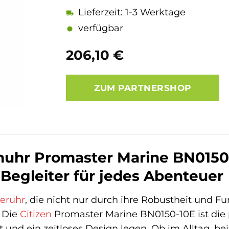
Lieferzeit: 1-3 Werktage
verfügbar
206,10
€
ZUM PARTNERSHOP
nuhr Promaster Marine BN0150-1
 Begleiter für jedes Abenteuer
eruhr
, die nicht nur durch ihre Robustheit und Fu
 Die
Citizen
Promaster Marine BN0150-10E ist die p
t und ein zeitloses Design legen. Ob im Alltag, b