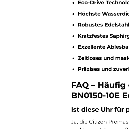
Eco-Drive Technolo
Höchste Wasserdic
Robustes Edelstah
Kratzfestes Saphirg
Exzellente Ablesbar
Zeitloses und mask
Präzises und zuver
FAQ – Häufig 
BN0150-10E E
Ist diese Uhr für
Ja, die Citizen Promas