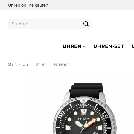
Zum
Uhren online kaufen
Inhalt
springen
Suchen
nach:
UHREN
UHREN-SET
Start
»
Uhr
»
Uhren
»
Herrenuhr