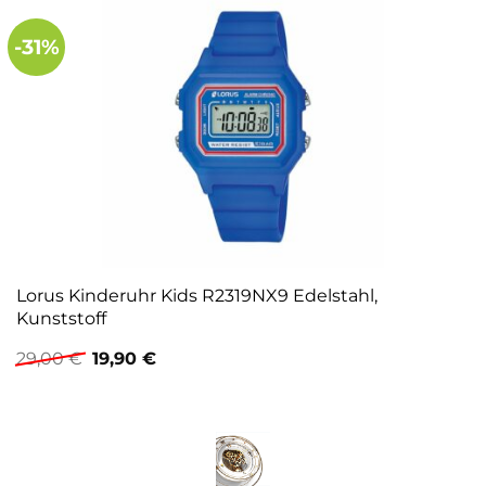
-31%
Lorus Kinderuhr Kids R2319NX9 Edelstahl,
Kunststoff
Ursprünglicher
Aktueller
29,00
€
19,90
€
Preis
Preis
war:
ist:
29,00 €
19,90 €.