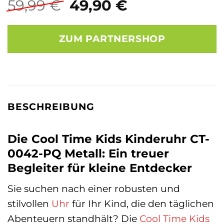
Ursprünglicher
Aktueller
59,99
€
49,90
€
Preis
Preis
war:
ist:
ZUM PARTNERSHOP
59,99 €
49,90 €.
BESCHREIBUNG
Die Cool Time Kids Kinderuhr CT-
0042-PQ Metall: Ein treuer
Begleiter für kleine Entdecker
Sie suchen nach einer robusten und
stilvollen
Uhr
für Ihr Kind, die den täglichen
Abenteuern standhält? Die
Cool Time Kids