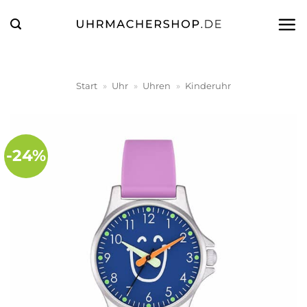
Zum
Inhalt
springen
Start
»
Uhr
»
Uhren
»
Kinderuhr
-24%