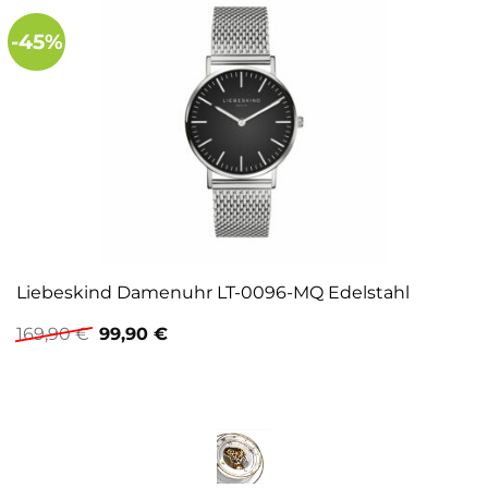
-45%
Liebeskind Damenuhr LT-0096-MQ Edelstahl
Ursprünglicher
Aktueller
169,90
€
99,90
€
Preis
Preis
war:
ist:
169,90 €
99,90 €.