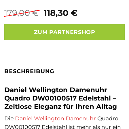
Ursprünglicher
Aktueller
179,00
€
118,30
€
Preis
Preis
war:
ist:
ZUM PARTNERSHOP
179,00 €
118,30 €.
BESCHREIBUNG
Daniel Wellington Damenuhr
Quadro DW00100517 Edelstahl –
Zeitlose Eleganz für Ihren Alltag
Die
Daniel Wellington
Damenuhr
Quadro
DW00100517 Edelstahl ist mehr als nur ein