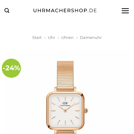
Zum
Inhalt
springen
Start
»
Uhr
»
Uhren
»
Damenuhr
-24%