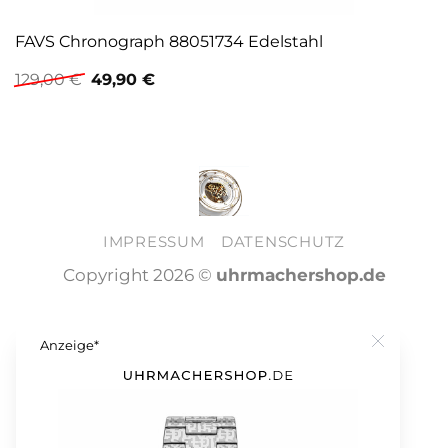
FAVS Chronograph 88051734 Edelstahl
Ursprünglicher
Aktueller
129,00
€
49,90
€
Preis
Preis
war:
ist:
129,00 €
49,90 €.
IMPRESSUM
DATENSCHUTZ
Copyright 2026 ©
uhrmachershop.de
Anzeige*
Close