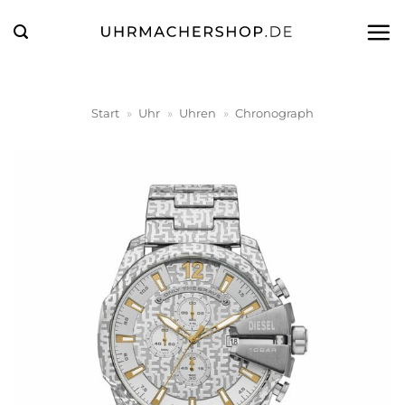
Zum
Inhalt
springen
Start
»
Uhr
»
Uhren
»
Chronograph