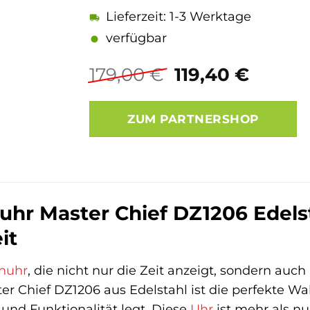
Lieferzeit: 1-3 Werktage
verfügbar
Ursprüngliche
Aktuel
179,00
€
119,40
€
Preis
Preis
war:
ist:
ZUM PARTNERSHOP
179,00 €
119,40
uhr Master Chief DZ1206 Edelsta
it
nuhr
, die nicht nur die Zeit anzeigt, sondern auch
r Chief DZ1206 aus Edelstahl ist die perfekte W
 und Funktionalität legt. Diese
Uhr
ist mehr als nu