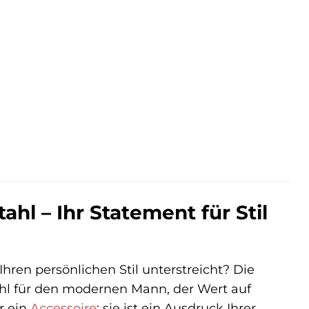
r
ler
 €.
hl – Ihr Statement für Stil
 Ihren persönlichen Stil unterstreicht? Die
ahl für den modernen Mann, der Wert auf
r ein
Accessoire
; sie ist ein Ausdruck Ihrer