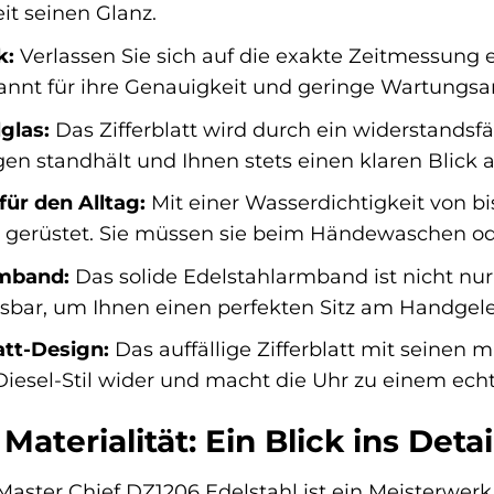
it seinen Glanz.
k:
Verlassen Sie sich auf die exakte Zeitmessung 
annt für ihre Genauigkeit und geringe Wartungsanf
glas:
Das Zifferblatt wird durch ein widerstandsf
en standhält und Ihnen stets einen klaren Blick a
für den Alltag:
Mit einer Wasserdichtigkeit von bi
 gerüstet. Sie müssen sie beim Händewaschen o
rmband:
Das solide Edelstahlarmband ist nicht nur
ar, um Ihnen einen perfekten Sitz am Handgelen
att-Design:
Das auffällige Zifferblatt mit seinen 
Diesel-Stil wider und macht die Uhr zu einem ech
Materialität: Ein Blick ins Detai
Master Chief DZ1206 Edelstahl ist ein Meisterwer