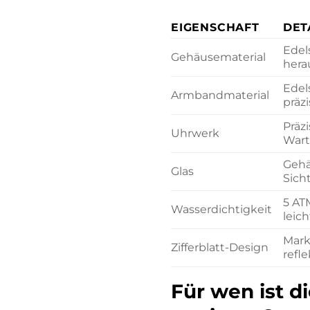
EIGENSCHAFT
DET
Edel
Gehäusematerial
hera
Edel
Armbandmaterial
präz
Präz
Uhrwerk
Wart
Gehä
Glas
Sicht
5 AT
Wasserdichtigkeit
leic
Mark
Zifferblatt-Design
refl
Für wen ist d