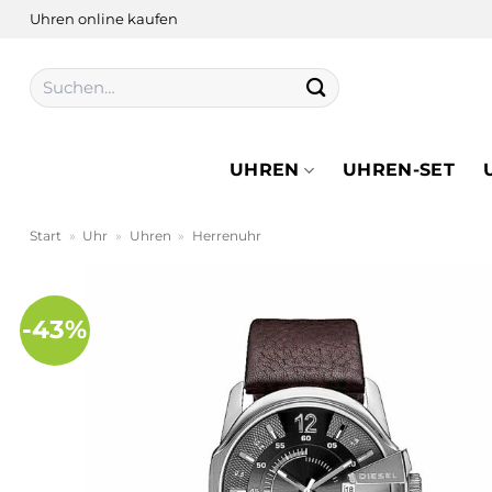
Zum
Uhren online kaufen
Inhalt
springen
Suchen
nach:
UHREN
UHREN-SET
Start
»
Uhr
»
Uhren
»
Herrenuhr
-43%