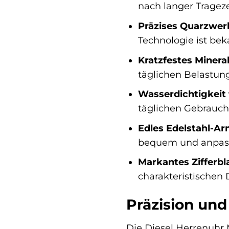
nach langer Trageze
Präzises Quarzwer
Technologie ist bek
Kratzfestes Mineral
täglichen Belastung
Wasserdichtigkeit 
täglichen Gebrauch
Edles Edelstahl-A
bequem und anpassb
Markantes Zifferbl
charakteristischen 
Präzision und 
Die Diesel Herrenuhr 