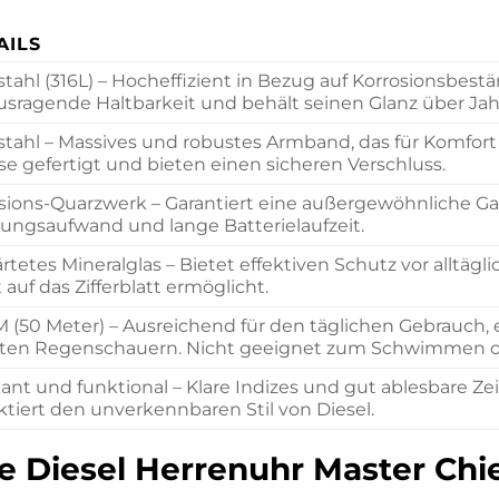
AILS
stahl (316L) – Hocheffizient in Bezug auf Korrosionsbestä
usragende Haltbarkeit und behält seinen Glanz über Ja
stahl – Massives und robustes Armband, das für Komfort u
ise gefertigt und bieten einen sicheren Verschluss.
isions-Quarzwerk – Garantiert eine außergewöhnliche Ga
ungsaufwand und lange Batterielaufzeit.
rtetes Mineralglas – Bietet effektiven Schutz vor alltäg
 auf das Zifferblatt ermöglicht.
M (50 Meter) – Ausreichend für den täglichen Gebrauch
hten Regenschauern. Nicht geeignet zum Schwimmen o
ant und funktional – Klare Indizes und gut ablesbare Zei
ektiert den unverkennbaren Stil von Diesel.
ie Diesel Herrenuhr Master Chi