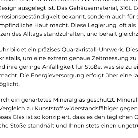
sign ausgelegt ist. Das Gehäusematerial, 316L Edel
rosionsbeständigkeit bekannt, sondern auch für 
mpfindliche Haut macht. Diese Legierung, oft als „
en des Alltags standzuhalten, und behält gleichze
Uhr bildet ein präzises Quarzkristall-Uhrwerk. Di
kristalls, um eine extrem genaue Zeitmessung zu
nd ihre geringe Anfälligkeit für Stöße, was sie z
ht. Die Energieversorgung erfolgt über eine lang
glicht.
urch ein gehärtetes Mineralglas geschützt. Mineral
 Vergleich zu Kunststoff widerstandsfähiger gegen
eses Glas ist so konzipiert, dass es den tägliche
iche Stöße standhält und Ihnen stets einen ungetrüb