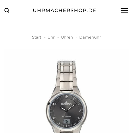
Zum
Inhalt
springen
Start
»
Uhr
»
Uhren
»
Damenuhr