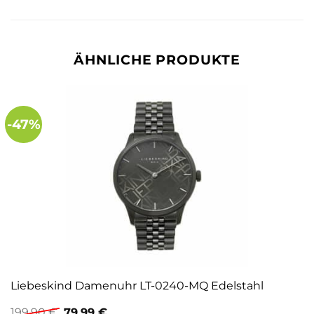
ÄHNLICHE PRODUKTE
-47%
Liebeskind Damenuhr LT-0240-MQ Edelstahl
Ursprünglicher
Aktueller
199,90
€
79,99
€