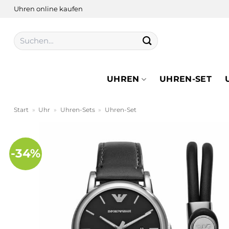
Zum
Uhren online kaufen
Inhalt
springen
Suchen
nach:
UHREN
UHREN-SET
Start
»
Uhr
»
Uhren-Sets
»
Uhren-Set
-34%