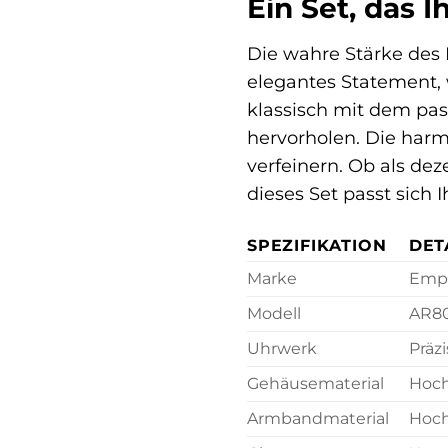
Ein Set, das I
Die wahre Stärke de
elegantes Statement, 
klassisch mit dem pa
hervorholen. Die harm
verfeinern. Ob als dez
dieses Set passt sich
SPEZIFIKATION
DET
Marke
Empo
Modell
AR8
Uhrwerk
Präz
Gehäusematerial
Hoch
Armbandmaterial
Hoch