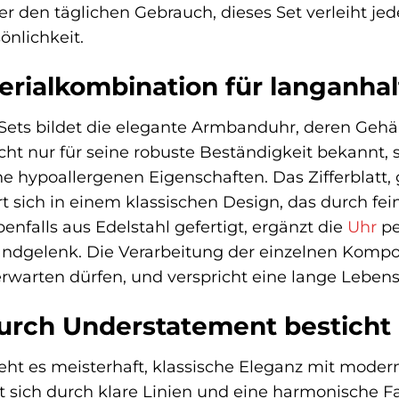
r den täglichen Gebrauch, dieses Set verleiht je
önlichkeit.
erialkombination für langanha
Sets bildet die elegante Armbanduhr, deren Gehäu
nicht nur für seine robuste Beständigkeit bekann
e hypoallergenen Eigenschaften. Das Zifferblatt,
rt sich in einem klassischen Design, das durch fei
nfalls aus Edelstahl gefertigt, ergänzt die
Uhr
pe
dgelenk. Die Verarbeitung der einzelnen Kompone
warten dürfen, und verspricht eine lange Lebens
durch Understatement besticht
ht es meisterhaft, klassische Eleganz mit mode
 sich durch klare Linien und eine harmonische F