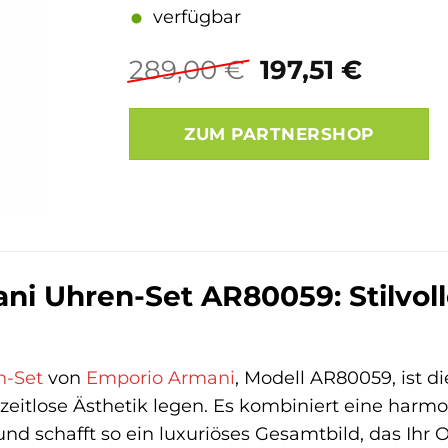
verfügbar
Ursprünglich
Aktuel
289,00
€
197,51
€
Preis
Preis
war:
ist:
ZUM PARTNERSHOP
289,00 €
197,51 
i Uhren-Set AR80059: Stilvoll
n-Set
von
Emporio Armani
, Modell AR80059, ist d
 zeitlose Ästhetik legen. Es kombiniert eine ha
 schafft so ein luxuriöses Gesamtbild, das Ihr Ou