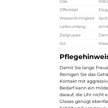
Glas
Krat
Zifferblatt
Eleg
Wasserdichtigkeit
Spri
Lieferumfang
Armb
Zielgruppe
Dam
Stil
Klas
Pflegehinwei
Damit Sie lange Freu
Reinigen Sie das Geh
Kontakt mit aggressiv
Bedarf kann ein milde
darauf, die Uhr nicht
Glases genügt ebenfall