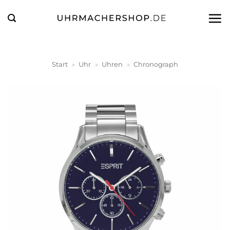
Zum
Inhalt
springen
Start
»
Uhr
»
Uhren
»
Chronograph