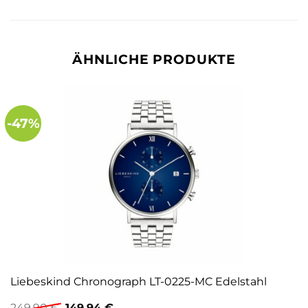
ÄHNLICHE PRODUKTE
-47%
Liebeskind Chronograph LT-0225-MC Edelstahl
Ursprünglicher
Aktueller
249,90
€
149,94
€