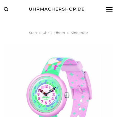
Zum
Inhalt
springen
Start
»
Uhr
»
Uhren
»
Kinderuhr