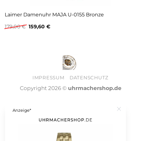
Laimer Damenuhr MAJA U-0155 Bronze
Ursprünglicher
Aktueller
179,00
€
159,60
€
Preis
Preis
war:
ist:
179,00 €
159,60 €.
IMPRESSUM
DATENSCHUTZ
Copyright 2026 ©
uhrmachershop.de
Anzeige*
Close