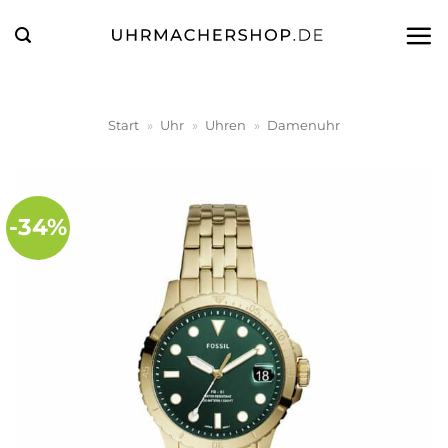
Zum
Inhalt
springen
Start
»
Uhr
»
Uhren
»
Damenuhr
-34%