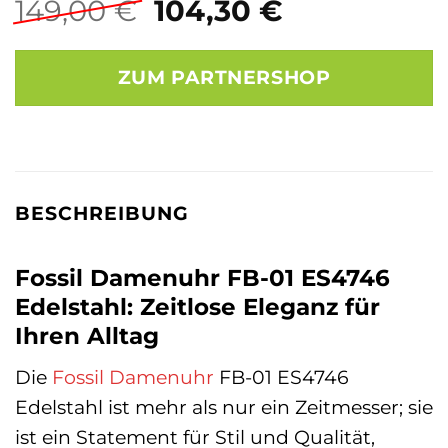
Ursprünglicher
Aktueller
149,00
€
104,30
€
Preis
Preis
war:
ist:
ZUM PARTNERSHOP
149,00 €
104,30 €.
BESCHREIBUNG
Fossil Damenuhr FB-01 ES4746
Edelstahl: Zeitlose Eleganz für
Ihren Alltag
Die
Fossil
Damenuhr
FB-01 ES4746
Edelstahl ist mehr als nur ein Zeitmesser; sie
ist ein Statement für Stil und Qualität,