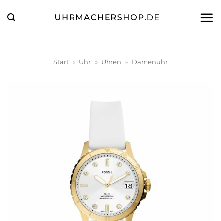
Zum
Inhalt
springen
Start
»
Uhr
»
Uhren
»
Damenuhr