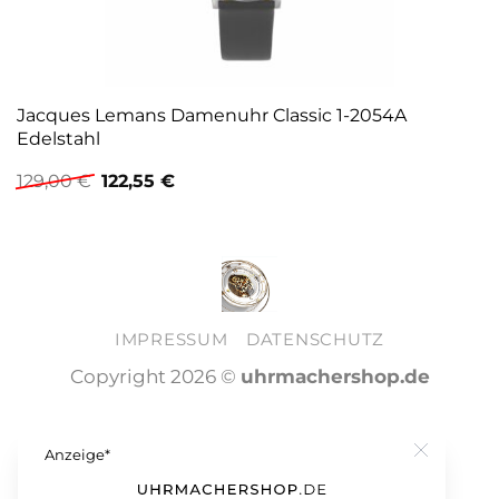
Jacques Lemans Damenuhr Classic 1-2054A
Edelstahl
Ursprünglicher
Aktueller
129,00
€
122,55
€
Preis
Preis
war:
ist:
129,00 €
122,55 €.
IMPRESSUM
DATENSCHUTZ
Copyright 2026 ©
uhrmachershop.de
Anzeige*
Close