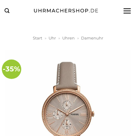
Zum
Inhalt
springen
Start
»
Uhr
»
Uhren
»
Damenuhr
-35%