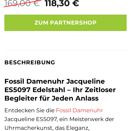
Ursprünglicher
Aktueller
169,00
€
118,30
€
Preis
Preis
war:
ist:
ZUM PARTNERSHOP
169,00 €
118,30 €.
BESCHREIBUNG
Fossil Damenuhr Jacqueline
ES5097 Edelstahl – Ihr Zeitloser
Begleiter für Jeden Anlass
Entdecken Sie die
Fossil
Damenuhr
Jacqueline ES5097, ein Meisterwerk der
Uhrmacherkunst, das Eleganz,