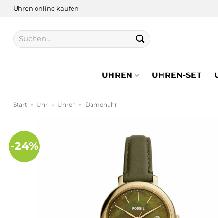
Zum
Uhren online kaufen
Inhalt
springen
Suchen
nach:
UHREN
UHREN-SET
Start
»
Uhr
»
Uhren
»
Damenuhr
-24%