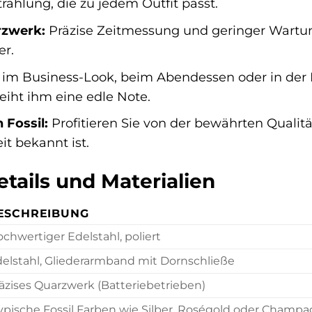
trahlung, die zu jedem Outfit passt.
rzwerk:
Präzise Zeitmessung und geringer Wartun
er.
im Business-Look, beim Abendessen oder in der Fr
leiht ihm eine edle Note.
 Fossil:
Profitieren Sie von der bewährten Qualit
it bekannt ist.
tails und Materialien
ESCHREIBUNG
chwertiger Edelstahl, poliert
elstahl, Gliederarmband mit Dornschließe
äzises Quarzwerk (Batteriebetrieben)
ypische Fossil Farben wie Silber, Roségold oder Champag