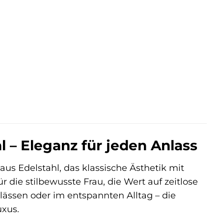
r
ller
0 €.
 – Eleganz für jeden Anlass
aus Edelstahl, das klassische Ästhetik mit
ür die stilbewusste Frau, die Wert auf zeitlose
lässen oder im entspannten Alltag – die
uxus.