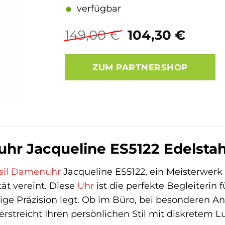
verfügbar
Ursprüngliche
Aktue
149,00
€
104,30
€
Preis
Preis
war:
ist:
ZUM PARTNERSHOP
149,00 €
104,3
hr Jacqueline ES5122 Edelstahl
sil
Damenuhr
Jacqueline ES5122, ein Meisterwerk 
ät vereint. Diese
Uhr
ist die perfekte Begleiterin f
ige Präzision legt. Ob im Büro, bei besonderen An
rstreicht Ihren persönlichen Stil mit diskretem L