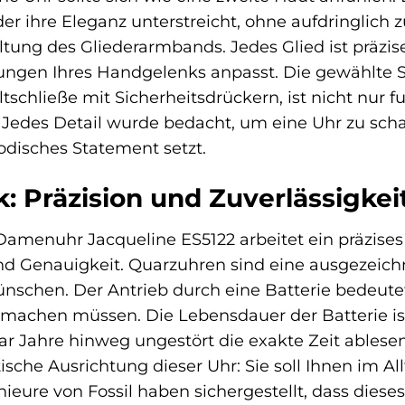
der ihre Eleganz unterstreicht, ohne aufdringlich
ltung des Gliederarmbands. Jedes Glied ist präzis
ungen Ihres Handgelenks anpasst. Die gewählte Sc
ltschließe mit Sicherheitsdrückern, ist nicht nur 
. Jedes Detail wurde bedacht, um eine Uhr zu scha
odisches Statement setzt.
: Präzision und Zuverlässigkei
 Damenuhr Jacqueline ES5122 arbeitet ein präzises
und Genauigkeit. Quarzuhren sind eine ausgezeichn
ünschen. Der Antrieb durch eine Batterie bedeute
achen müssen. Die Lebensdauer der Batterie ist 
ar Jahre hinweg ungestört die exakte Zeit ables
tische Ausrichtung dieser Uhr: Sie soll Ihnen im 
ieure von Fossil haben sichergestellt, dass diese