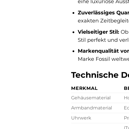
eine luxuriöse Auss
Zuverlässiges Qua
exakten Zeitbegleit
Vielseitiger Stil:
Ob 
Stil perfekt und ver
Markenqualität von
Marke Fossil weltwe
Technische De
MERKMAL
B
Gehäusematerial
Ho
Armbandmaterial
Ed
Uhrwerk
Pr
(T