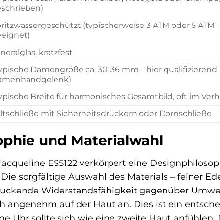
schrieben)
ritzwassergeschützt (typischerweise 3 ATM oder 5 ATM 
eignet)
neralglas, kratzfest
ypische Damengröße ca. 30-36 mm – hier qualifizieren
amenhandgelenk)
ypische Breite für harmonisches Gesamtbild, oft im Ve
ltschließe mit Sicherheitsdrückern oder Dornschließe
ophie und Materialwahl
acqueline ES5122 verkörpert eine Designphilosophi
. Die sorgfältige Auswahl des Materials – feiner Ed
druckende Widerstandsfähigkeit gegenüber Umwelt
ch angenehm auf der Haut an. Dies ist ein entsche
e Uhr sollte sich wie eine zweite Haut anfühlen. 