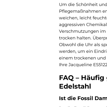
Um die Schönheit und 
Pflegemaßnahmen emp
weichen, leicht feuch
aggressiven Chemikali
Verschmutzungen im A
trocken halten. Überpr
Obwohl die Uhr als sp
werden, um ein Eindrin
einem trockenen und k
Ihre Jacqueline ES512
FAQ – Häufig 
Edelstahl
Ist die Fossil D