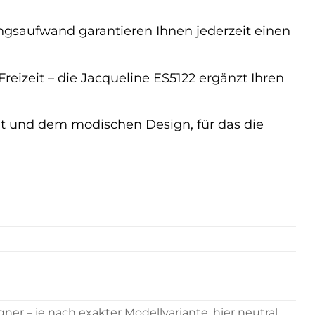
gsaufwand garantieren Ihnen jederzeit einen
eizeit – die Jacqueline ES5122 ergänzt Ihren
ät und dem modischen Design, für das die
ner – je nach exakter Modellvariante, hier neutral