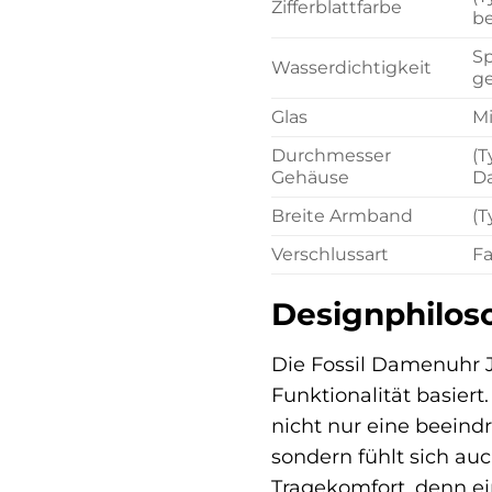
Zifferblattfarbe
be
Sp
Wasserdichtigkeit
ge
Glas
Mi
Durchmesser
(T
Gehäuse
D
Breite Armband
(T
Verschlussart
Fa
Designphilos
Die Fossil Damenuhr J
Funktionalität basiert
nicht nur eine beein
sondern fühlt sich au
Tragekomfort, denn ein