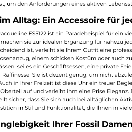
ist, um den Anforderungen eines aktiven Lebensst
 im Alltag: Ein Accessoire für j
cqueline ES5122 ist ein Paradebeispiel für ein vie
 machen sie zur idealen Ergänzung für nahezu jed
heidend ist, verleiht sie Ihrem Outfit eine profess
osenanzug, einem schicken Kostüm oder auch zu e
ässen, sei es ein Geschäftsessen, eine private Fei
 Raffinesse. Sie ist dezent genug, um nicht abzule
ch in Ihrer Freizeit ist diese Uhr ein treuer Begle
berteil auf und verleiht ihm eine Prise Eleganz. 
ellt sicher, dass Sie sich auch bei alltäglichen Akt
estition in Stil und Funktionalität, die Ihnen in vi
nglebigkeit Ihrer Fossil Dame