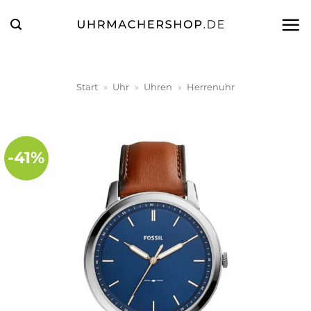
Zum
Inhalt
springen
Start
»
Uhr
»
Uhren
»
Herrenuhr
-41%