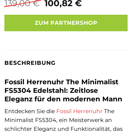
Ursprünglicher
Aktueller
139,00
€
100,82
€
Preis
Preis
war:
ist:
ZUM PARTNERSHOP
139,00 €
100,82 €.
BESCHREIBUNG
Fossil Herrenuhr The Minimalist
FS5304 Edelstahl: Zeitlose
Eleganz für den modernen Mann
Entdecken Sie die
Fossil
Herrenuhr
The
Minimalist FS5304, ein Meisterwerk an
schlichter Eleganz und Funktionalität, das