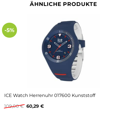
ÄHNLICHE PRODUKTE
-5%
ICE Watch Herrenuhr 017600 Kunststoff
Ursprünglicher
Aktueller
109,00
€
60,29
€
Preis
Preis
war:
ist:
109,00 €
60,29 €.