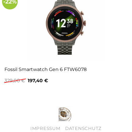
-22%
Fossil Smartwatch Gen 6 FTW6078
Ursprünglicher
Aktueller
329,00
€
197,40
€
Preis
Preis
war:
ist:
329,00 €
197,40 €.
IMPRESSUM
DATENSCHUTZ