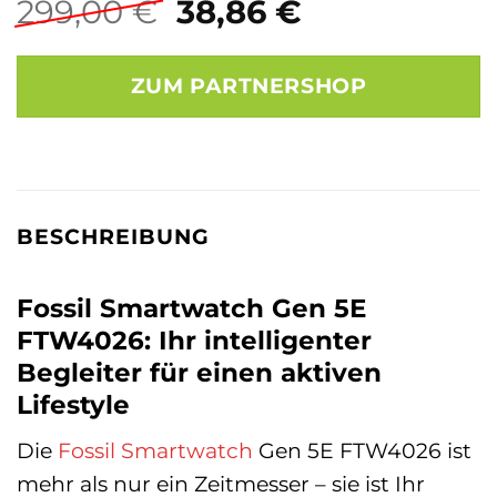
Ursprünglicher
Aktueller
299,00
€
38,86
€
Preis
Preis
war:
ist:
ZUM PARTNERSHOP
299,00 €
38,86 €.
BESCHREIBUNG
Fossil Smartwatch Gen 5E
FTW4026: Ihr intelligenter
Begleiter für einen aktiven
Lifestyle
Die
Fossil
Smartwatch
Gen 5E FTW4026 ist
mehr als nur ein Zeitmesser – sie ist Ihr