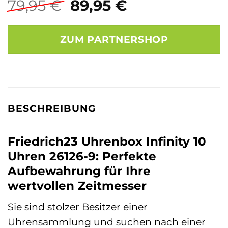
Ursprünglicher
Aktueller
79,95
€
89,95
€
Preis
Preis
war:
ist:
ZUM PARTNERSHOP
79,95 €
89,95 €.
BESCHREIBUNG
Friedrich23 Uhrenbox Infinity 10
Uhren 26126-9: Perfekte
Aufbewahrung für Ihre
wertvollen Zeitmesser
Sie sind stolzer Besitzer einer
Uhrensammlung und suchen nach einer