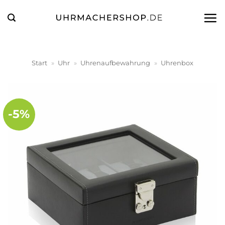
Zum
Inhalt
springen
Start
»
Uhr
»
Uhrenaufbewahrung
»
Uhrenbox
-5%