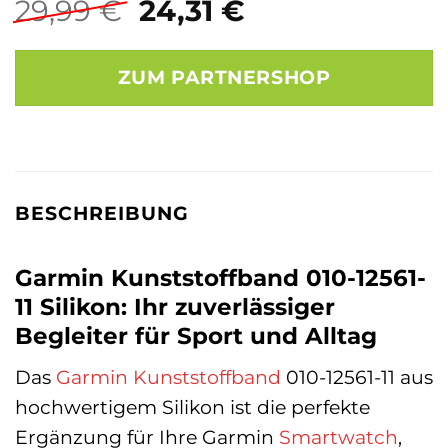
Ursprünglicher
Aktueller
29,99
€
24,31
€
Preis
Preis
war:
ist:
ZUM PARTNERSHOP
29,99 €
24,31 €.
BESCHREIBUNG
Garmin Kunststoffband 010-12561-
11 Silikon: Ihr zuverlässiger
Begleiter für Sport und Alltag
Das
Garmin
Kunststoffband
010-12561-11 aus
hochwertigem Silikon ist die perfekte
Ergänzung für Ihre Garmin
Smartwatch
,