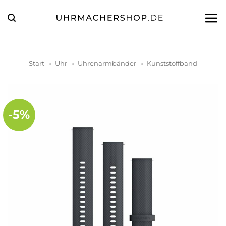
Zum
Inhalt
springen
Start
»
Uhr
»
Uhrenarmbänder
»
Kunststoffband
-5%