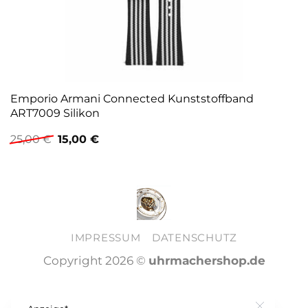
Emporio Armani Connected Kunststoffband
ART7009 Silikon
Ursprünglicher
Aktueller
25,00
€
15,00
€
Preis
Preis
war:
ist:
25,00 €
15,00 €.
IMPRESSUM
DATENSCHUTZ
Copyright 2026 ©
uhrmachershop.de