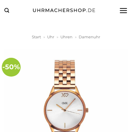
Zum
Inhalt
springen
Start
»
Uhr
»
Uhren
»
Damenuhr
-50%