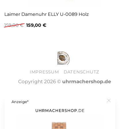
Laimer Damenuhr ELLY U-0089 Holz
Ursprünglicher
Aktueller
159,00
€
159,00
€
Preis
Preis
war:
ist:
159,00 €
159,00 €.
IMPRESSUM
DATENSCHUTZ
Copyright 2026 ©
uhrmachershop.de
Anzeige*
Close