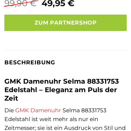
Ursprünglicher
Aktueller
99,90
€
49,95
€
Preis
Preis
war:
ist:
ZUM PARTNERSHOP
99,90 €
49,95 €.
BESCHREIBUNG
GMK Damenuhr Selma 88331753
Edelstahl – Eleganz am Puls der
Zeit
Die
GMK
Damenuhr
Selma 88331753
Edelstahl ist weit mehr als nur ein
Zeitmesser; sie ist ein Ausdruck von Stil und