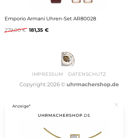
Emporio Armani Uhren-Set AR80028
Ursprünglicher
Aktueller
279,00
€
181,35
€
Preis
Preis
war:
ist:
279,00 €
181,35 €.
IMPRESSUM
DATENSCHUTZ
Copyright 2026 ©
uhrmachershop.de
Anzeige*
Close