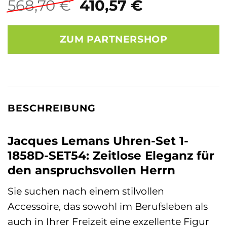
Ursprünglicher
Aktueller
568,70
€
410,57
€
Preis
Preis
war:
ist:
ZUM PARTNERSHOP
568,70 €
410,57 €.
BESCHREIBUNG
Jacques Lemans Uhren-Set 1-
1858D-SET54: Zeitlose Eleganz für
den anspruchsvollen Herrn
Sie suchen nach einem stilvollen
Accessoire, das sowohl im Berufsleben als
auch in Ihrer Freizeit eine exzellente Figur