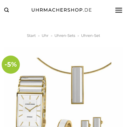
Zum
Inhalt
springen
Start
»
Uhr
»
Uhren-Sets
»
Uhren-Set
-5%