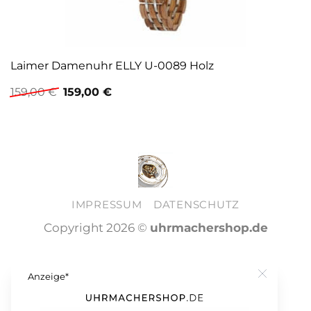
Laimer Damenuhr ELLY U-0089 Holz
Ursprünglicher
Aktueller
159,00
€
159,00
€
Preis
Preis
war:
ist:
159,00 €
159,00 €.
IMPRESSUM
DATENSCHUTZ
Copyright 2026 ©
uhrmachershop.de
Anzeige*
Close