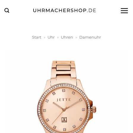
Zum
Inhalt
springen
Start
»
Uhr
»
Uhren
»
Damenuhr