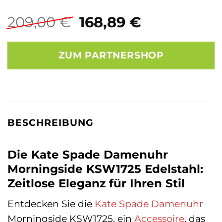
Ursprünglicher
Aktueller
209,00
€
168,89
€
Preis
Preis
war:
ist:
ZUM PARTNERSHOP
209,00 €
168,89 €.
BESCHREIBUNG
Die Kate Spade Damenuhr
Morningside KSW1725 Edelstahl:
Zeitlose Eleganz für Ihren Stil
Entdecken Sie die
Kate Spade
Damenuhr
Morningside KSW1725, ein
Accessoire
, das