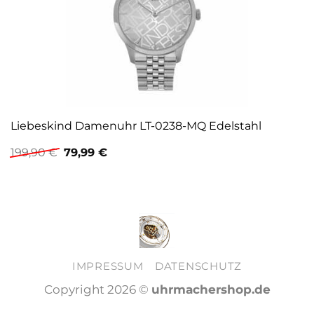
Liebeskind Damenuhr LT-0238-MQ Edelstahl
Ursprünglicher
Aktueller
199,90
€
79,99
€
Preis
Preis
war:
ist:
199,90 €
79,99 €.
IMPRESSUM
DATENSCHUTZ
Copyright 2026 ©
uhrmachershop.de