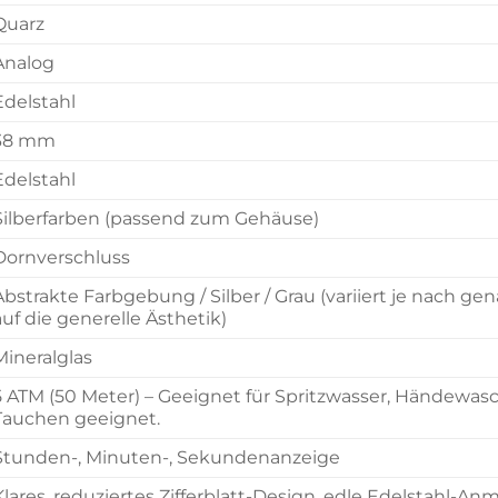
Quarz
Analog
Edelstahl
38 mm
Edelstahl
Silberfarben (passend zum Gehäuse)
Dornverschluss
Abstrakte Farbgebung / Silber / Grau (variiert je nach ge
auf die generelle Ästhetik)
Mineralglas
5 ATM (50 Meter) – Geeignet für Spritzwasser, Händew
Tauchen geeignet.
Stunden-, Minuten-, Sekundenanzeige
Klares, reduziertes Zifferblatt-Design, edle Edelstahl-An