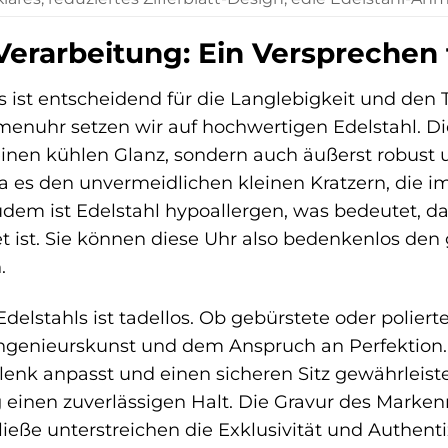
Verarbeitung: Ein Versprechen 
s ist entscheidend für die Langlebigkeit und den 
enuhr setzen wir auf hochwertigen Edelstahl. Dies
nen kühlen Glanz, sondern auch äußerst robust un
a es den unvermeidlichen kleinen Kratzern, die im
udem ist Edelstahl hypoallergen, was bedeutet, d
t ist. Sie können diese Uhr also bedenkenlos den 
.
Edelstahls ist tadellos. Ob gebürstete oder polie
ngenieurskunst und dem Anspruch an Perfektion. D
elenk anpasst und einen sicheren Sitz gewährleist
tig einen zuverlässigen Halt. Die Gravur des Ma
eße unterstreichen die Exklusivität und Authentiz