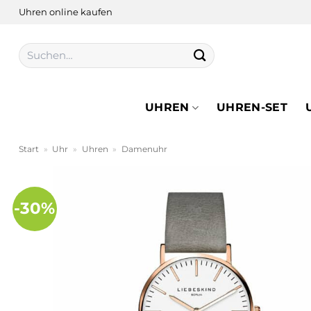
Zum
Uhren online kaufen
Inhalt
springen
Suchen
nach:
UHREN
UHREN-SET
Start
»
Uhr
»
Uhren
»
Damenuhr
-30%