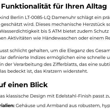
Funktionalität für Ihren Alltag
kind Berlin LT-0085-LQ Damenuhr schlägt ein präz
eschätzt wird. Dieses mechanische Herzstück sorg
e Wasserdichtigkeit bis 5 ATM bietet zudem Schutz 
ichen Aktivitäten wie Händewaschen oder einem R
ewusst schlicht gehalten, um die Eleganz des Ges
ar definierte Indizes ermöglichen eine schnelle u
 in der Verarbeitung des Zifferblatts, das eine su
as bedeckt ist, das Kratzern widersteht.
uf einen Blick
s klassische Design mit Edelstahl-Finish passt z
alien:
Gehäuse und Armband aus robustem, hypoa