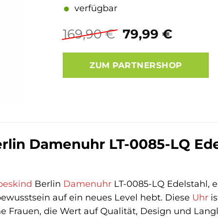
verfügbar
Ursprüngliche
Aktuel
169,90
€
79,99
€
Preis
Preis
war:
ist:
ZUM PARTNERSHOP
169,90 €
79,99 
rlin Damenuhr LT-0085-LQ Edels
beskind
Berlin
Damenuhr
LT-0085-LQ Edelstahl, 
lbewusstsein auf ein neues Level hebt. Diese
Uhr
is
 Frauen, die Wert auf Qualität, Design und Langle