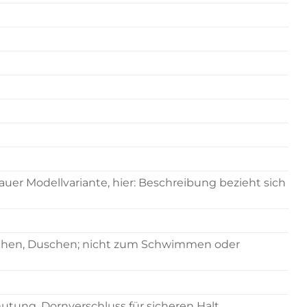
nauer Modellvariante, hier: Beschreibung bezieht sich
aschen, Duschen; nicht zum Schwimmen oder
mutung, Dornverschluss für sicheren Halt.