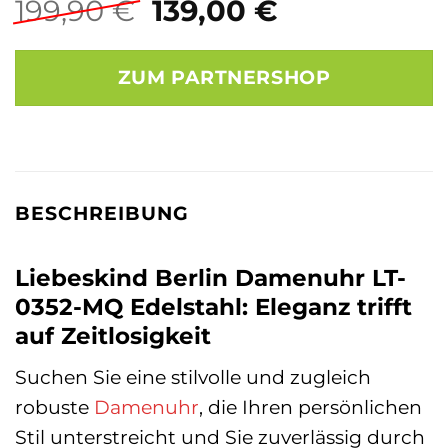
Ursprünglicher
Aktueller
199,90
€
139,00
€
Preis
Preis
war:
ist:
ZUM PARTNERSHOP
199,90 €
139,00 €.
BESCHREIBUNG
Liebeskind Berlin Damenuhr LT-
0352-MQ Edelstahl: Eleganz trifft
auf Zeitlosigkeit
Suchen Sie eine stilvolle und zugleich
robuste
Damenuhr
, die Ihren persönlichen
Stil unterstreicht und Sie zuverlässig durch