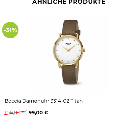
ÄHNLICHE PRODUKTE
-31%
Boccia Damenuhr 3314-02 Titan
Ursprünglicher
Aktueller
109,00
€
99,00
€
Preis
Preis
war:
ist:
109,00 €
99,00 €.