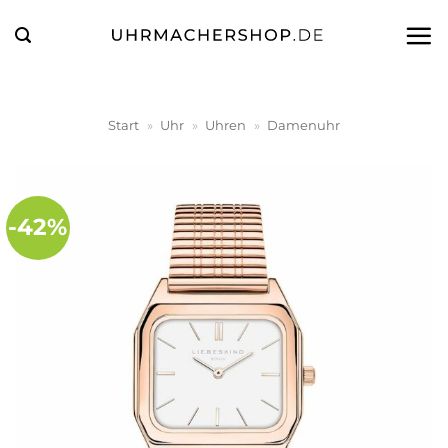
Zum
Inhalt
springen
Start
»
Uhr
»
Uhren
»
Damenuhr
-42%