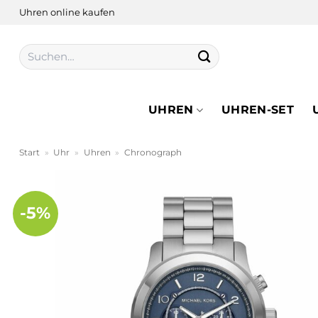
Zum
Uhren online kaufen
Inhalt
springen
Suchen
nach:
UHREN
UHREN-SET
Start
»
Uhr
»
Uhren
»
Chronograph
-5%