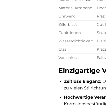
Material Armband
Hoch
Uhrwerk
Präz
Zifferblatt
Gut 
Funktionen
Stun
Wasserdichtigkeit
Bis 
Glas
Krat
Verschluss
Falt
Einzigartige
Zeitlose Eleganz:
Da
zu vielen Stilricht
Hochwertige Verar
Korrosionsbeständi