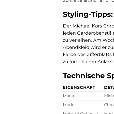
Schließe ist sicher u
Styling-Tipps
Der Michael Kors Chro
jeden Garderobenstil 
zu verleihen. Am Woch
Abendkleid wird er zu
Farbe des Zifferblatts
zu formelleren Anläs
Technische Sp
EIGENSCHAFT
DET
Marke
Mich
Modell
Chro
Material Gehäuse
Hoch