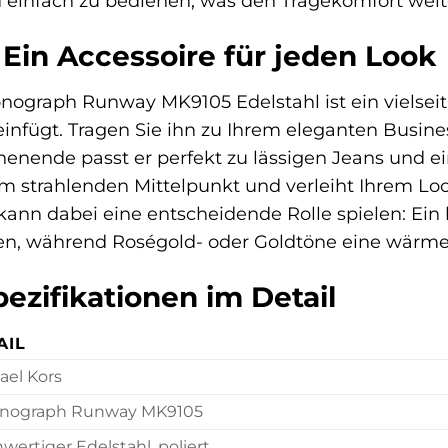
nd einfach zu bedienen, was den Tragekomfort weit
: Ein Accessoire für jeden Look
nograph Runway MK9105 Edelstahl ist ein vielsei
einfügt. Tragen Sie ihn zu Ihrem eleganten Busi
enende passt er perfekt zu lässigen Jeans und e
m strahlenden Mittelpunkt und verleiht Ihrem Look
 kann dabei eine entscheidende Rolle spielen: Ein 
sen, während Roségold- oder Goldtöne eine wärme
ezifikationen im Detail
AIL
ael Kors
nograph Runway MK9105
wertiger Edelstahl, poliert