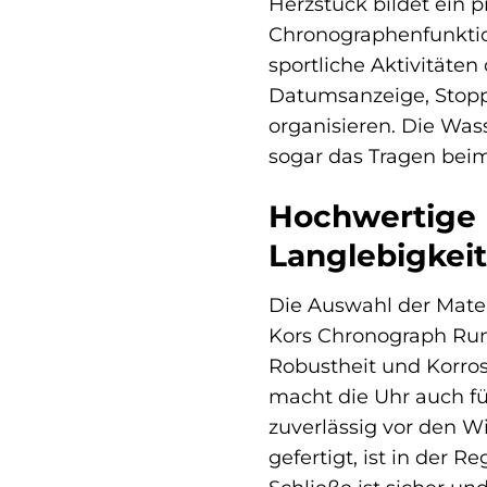
Herzstück bildet ein p
Chronographenfunktion
sportliche Aktivitäte
Datumsanzeige, Stopp
organisieren. Die Wass
sogar das Tragen be
Hochwertige M
Langlebigkeit
Die Auswahl der Mater
Kors Chronograph Runw
Robustheit und Korros
macht die Uhr auch fü
zuverlässig vor den W
gefertigt, ist in der 