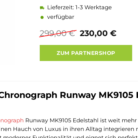
Lieferzeit: 1-3 Werktage
verfügbar
Ursprüngliche
Aktue
299,00
€
230,00
€
Preis
Preis
war:
ist:
ZUM PARTNERSHOP
299,00 €
230,0
 Chronograph Runway MK9105 E
onograph
Runway MK9105 Edelstahl ist weit mehr al
einen Hauch von Luxus in ihren Alltag integrieren
t moderner Funktionalität und eignet sich perfekt