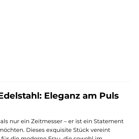
r
ller
0 €.
delstahl: Eleganz am Puls
s nur ein Zeitmesser – er ist ein Statement
 möchten. Dieses exquisite Stück vereint
 für die moderne Frau, die sowohl im