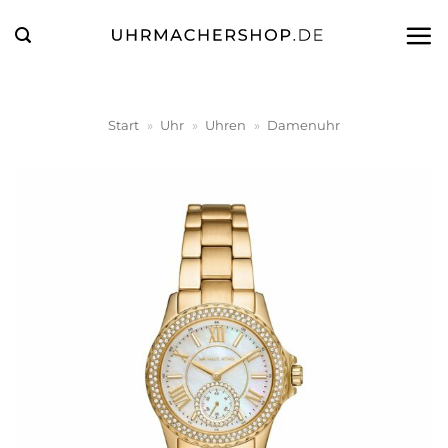
Zum
Inhalt
springen
Start
»
Uhr
»
Uhren
»
Damenuhr