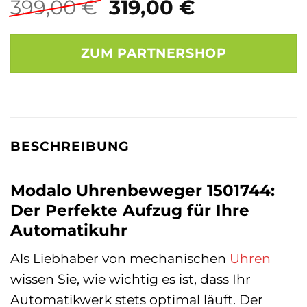
Ursprünglicher
Aktueller
399,00
€
319,00
€
Preis
Preis
war:
ist:
ZUM PARTNERSHOP
399,00 €
319,00 €.
BESCHREIBUNG
Modalo Uhrenbeweger 1501744:
Der Perfekte Aufzug für Ihre
Automatikuhr
Als Liebhaber von mechanischen
Uhren
wissen Sie, wie wichtig es ist, dass Ihr
Automatikwerk stets optimal läuft. Der