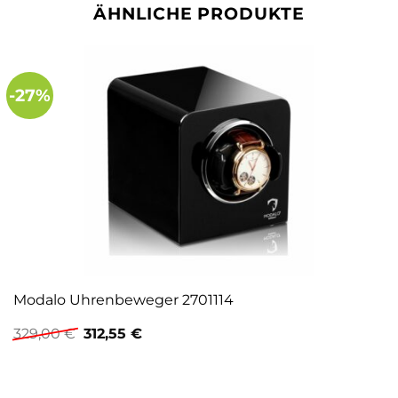
ÄHNLICHE PRODUKTE
-27%
Modalo Uhrenbeweger 2701114
Ursprünglicher
Aktueller
329,00
€
312,55
€
Preis
Preis
war:
ist:
329,00 €
312,55 €.