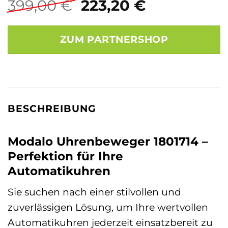
Ursprünglicher
Aktueller
399,00
€
223,20
€
Preis
Preis
war:
ist:
ZUM PARTNERSHOP
399,00 €
223,20 €.
BESCHREIBUNG
Modalo Uhrenbeweger 1801714 –
Perfektion für Ihre
Automatikuhren
Sie suchen nach einer stilvollen und
zuverlässigen Lösung, um Ihre wertvollen
Automatikuhren jederzeit einsatzbereit zu