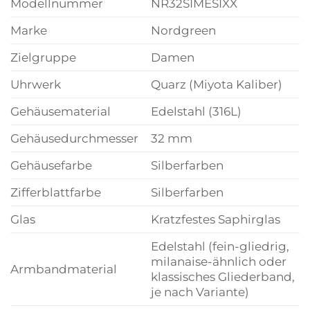
Modellnummer
NR32SIMESIXX
Marke
Nordgreen
Zielgruppe
Damen
Uhrwerk
Quarz (Miyota Kaliber)
Gehäusematerial
Edelstahl (316L)
Gehäusedurchmesser
32 mm
Gehäusefarbe
Silberfarben
Zifferblattfarbe
Silberfarben
Glas
Kratzfestes Saphirglas
Edelstahl (fein-gliedrig,
milanaise-ähnlich oder
Armbandmaterial
klassisches Gliederband,
je nach Variante)