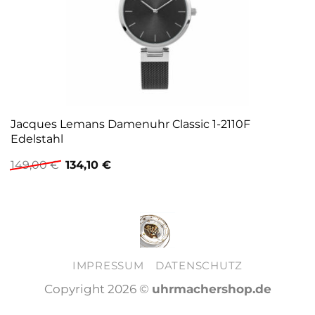
Jacques Lemans Damenuhr Classic 1-2110F
Edelstahl
Ursprünglicher
Aktueller
149,00
€
134,10
€
Preis
Preis
war:
ist:
149,00 €
134,10 €.
IMPRESSUM
DATENSCHUTZ
Copyright 2026 ©
uhrmachershop.de