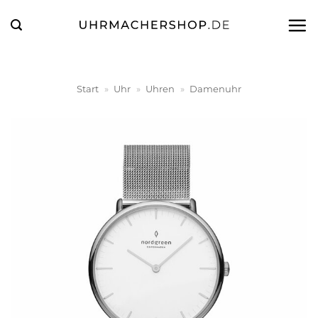
Zum
Inhalt
springen
Start
»
Uhr
»
Uhren
»
Damenuhr