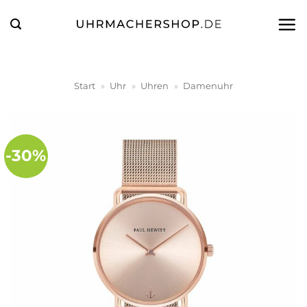
Zum
Inhalt
springen
Start
»
Uhr
»
Uhren
»
Damenuhr
-30%