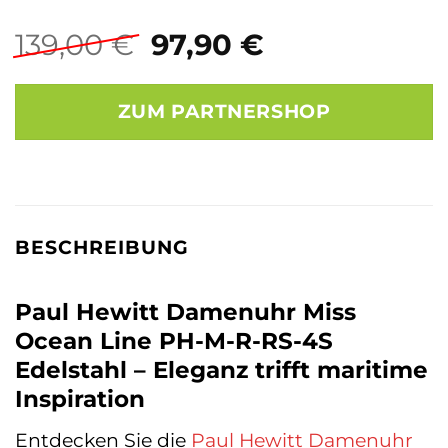
Ursprünglicher
Aktueller
139,00
€
97,90
€
Preis
Preis
war:
ist:
ZUM PARTNERSHOP
139,00 €
97,90 €.
BESCHREIBUNG
Paul Hewitt Damenuhr Miss
Ocean Line PH-M-R-RS-4S
Edelstahl – Eleganz trifft maritime
Inspiration
Entdecken Sie die
Paul Hewitt
Damenuhr