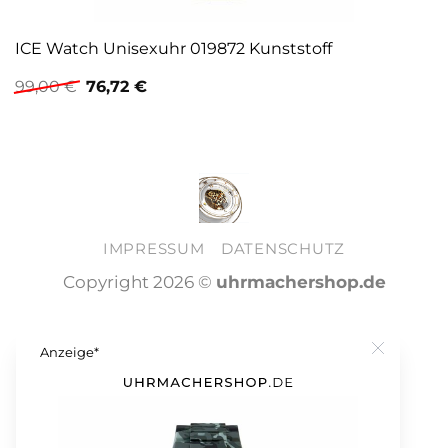
ICE Watch Unisexuhr 019872 Kunststoff
Ursprünglicher
Aktueller
99,00
€
76,72
€
Preis
Preis
war:
ist:
99,00 €
76,72 €.
IMPRESSUM
DATENSCHUTZ
Copyright 2026 ©
uhrmachershop.de
Anzeige*
Close