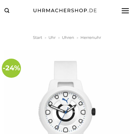
Zum
Inhalt
springen
Start
»
Uhr
»
Uhren
»
Herrenuhr
-24%