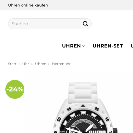
Zum
Uhren online kaufen
Inhalt
springen
Suchen
nach:
UHREN
UHREN-SET
Start
»
Uhr
»
Uhren
»
Herrenuhr
-24%