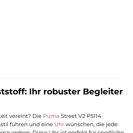
r
er
.
toff: Ihr robuster Begleiter
keit vereint? Die
Puma
Street V2 P5114
sstil führen und eine
Uhr
wünschen, die jede
ugehen. Diese Uhr ist perfekt für sportliche