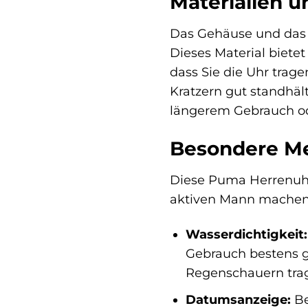
Materialien u
Das Gehäuse und das A
Dieses Material biete
dass Sie die Uhr trage
Kratzern gut standhäl
längerem Gebrauch oder
Besondere Me
Diese Puma Herrenuhr 
aktiven Mann machen
Wasserdichtigkeit:
Gebrauch bestens g
Regenschauern trag
Datumsanzeige:
Be