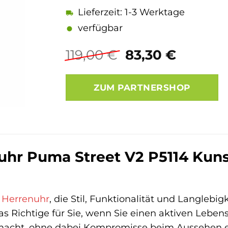
Lieferzeit: 1-3 Werktage
verfügbar
Ursprüngliche
Aktuell
119,00
€
83,30
€
Preis
Preis
war:
ist:
ZUM PARTNERSHOP
119,00 €
83,30 €
r Puma Street V2 P5114 Kunsts
r
Herrenuhr
, die Stil, Funktionalität und Langlebig
as Richtige für Sie, wenn Sie einen aktiven Leben
acht, ohne dabei Kompromisse beim Aussehen einz