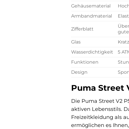
Gehäusematerial
Hoch
Armbandmaterial
Elas
Über
Zifferblatt
gute
Glas
Krat
Wasserdichtigkeit
5 AT
Funktionen
Stun
Design
Spor
Puma Street V2
Die Puma Street V2 P5
aktiven Lebensstils. D
Freizeitkleidung als 
ermöglichen es Ihnen, 