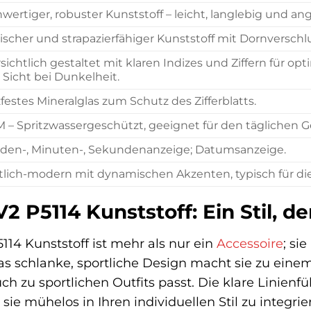
wertiger, robuster Kunststoff – leicht, langlebig und a
tischer und strapazierfähiger Kunststoff mit Dornverschlu
sichtlich gestaltet mit klaren Indizes und Ziffern für opt
 Sicht bei Dunkelheit.
zfestes Mineralglas zum Schutz des Zifferblatts.
M – Spritzwassergeschützt, geeignet für den täglichen 
den-, Minuten-, Sekundenanzeige; Datumsanzeige.
tlich-modern mit dynamischen Akzenten, typisch für d
 P5114 Kunststoff: Ein Stil, de
114 Kunststoff ist mehr als nur ein
Accessoire
; si
as schlanke, sportliche Design macht sie zu einem 
auch zu sportlichen Outfits passt. Die klare Lini
sie mühelos in Ihren individuellen Stil zu integrie