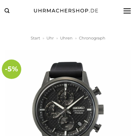
Zum
Inhalt
springen
Start
»
Uhr
»
Uhren
»
Chronograph
-5%