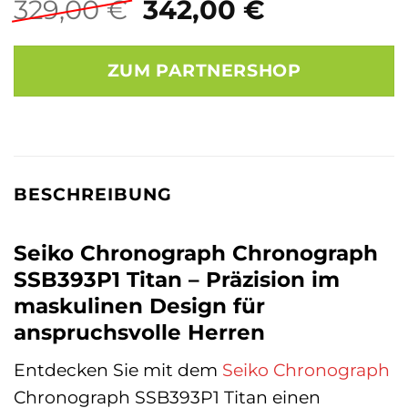
Ursprünglicher
Aktueller
329,00
€
342,00
€
Preis
Preis
war:
ist:
ZUM PARTNERSHOP
329,00 €
342,00 €.
BESCHREIBUNG
Seiko Chronograph Chronograph
SSB393P1 Titan – Präzision im
maskulinen Design für
anspruchsvolle Herren
Entdecken Sie mit dem
Seiko
Chronograph
Chronograph SSB393P1 Titan einen