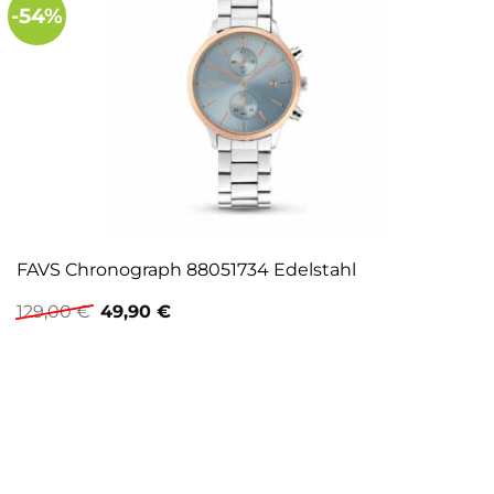
-54%
FAVS Chronograph 88051734 Edelstahl
Ursprünglicher
Aktueller
129,00
€
49,90
€
Preis
Preis
war:
ist:
129,00 €
49,90 €.