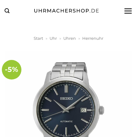
Zum
Inhalt
springen
Start
»
Uhr
»
Uhren
»
Herrenuhr
-5%