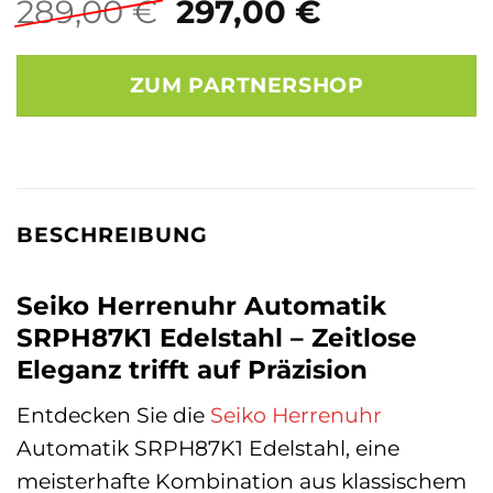
Ursprünglicher
Aktueller
289,00
€
297,00
€
Preis
Preis
war:
ist:
ZUM PARTNERSHOP
289,00 €
297,00 €.
BESCHREIBUNG
Seiko Herrenuhr Automatik
SRPH87K1 Edelstahl – Zeitlose
Eleganz trifft auf Präzision
Entdecken Sie die
Seiko
Herrenuhr
Automatik SRPH87K1 Edelstahl, eine
meisterhafte Kombination aus klassischem