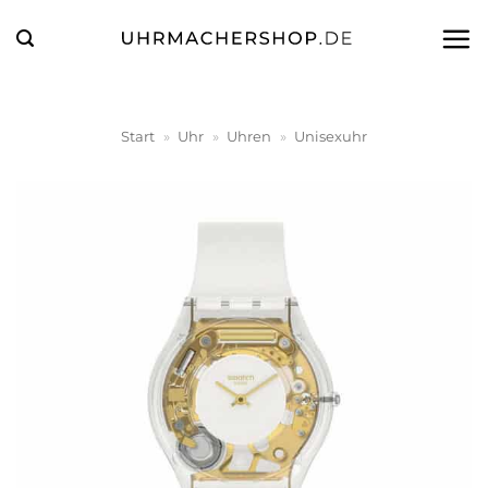
Zum
Inhalt
springen
Start
»
Uhr
»
Uhren
»
Unisexuhr