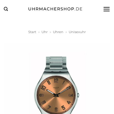
Zum
Inhalt
springen
Start
»
Uhr
»
Uhren
»
Unisexuhr