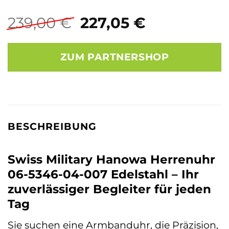
Ursprünglicher
Aktueller
239,00
€
227,05
€
Preis
Preis
war:
ist:
ZUM PARTNERSHOP
239,00 €
227,05 €.
BESCHREIBUNG
Swiss Military Hanowa Herrenuhr
06-5346-04-007 Edelstahl – Ihr
zuverlässiger Begleiter für jeden
Tag
Sie suchen eine Armbanduhr, die Präzision,