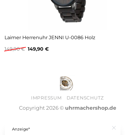
Laimer Herrenuhr JENNI U-0086 Holz
Ursprünglicher
Aktueller
149,90
€
149,90
€
Preis
Preis
war:
ist:
149,90 €
149,90 €.
IMPRESSUM
DATENSCHUTZ
Copyright 2026 ©
uhrmachershop.de
Anzeige*
Close