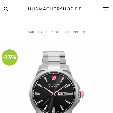
Zum
Inhalt
springen
Start
»
Uhr
»
Uhren
»
Herrenuhr
-13%