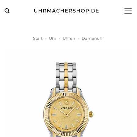
Zum
Inhalt
springen
Start
»
Uhr
»
Uhren
»
Damenuhr