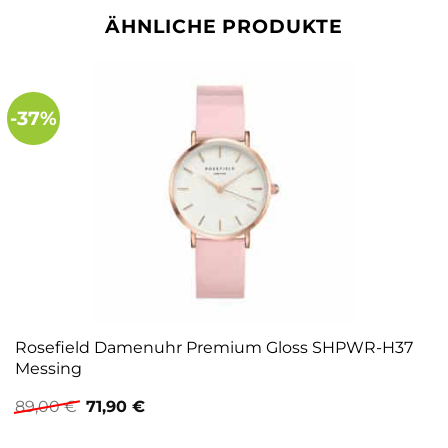
ÄHNLICHE PRODUKTE
-37%
Rosefield Damenuhr Premium Gloss SHPWR-H37
Messing
Ursprünglicher
Aktueller
89,00
€
71,90
€
Preis
Preis
war:
ist: