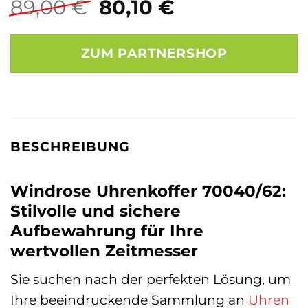
Ursprünglicher
Aktueller
89,00
€
80,10
€
Preis
Preis
war:
ist:
ZUM PARTNERSHOP
89,00 €
80,10 €.
BESCHREIBUNG
Windrose Uhrenkoffer 70040/62:
Stilvolle und sichere
Aufbewahrung für Ihre
wertvollen Zeitmesser
Sie suchen nach der perfekten Lösung, um
Ihre beeindruckende Sammlung an
Uhren