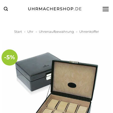
Zum
Inhalt
springen
Start
»
Uhr
»
Uhrenaufbewahrung
»
Uhrenkoffer
-5%