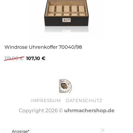
Windrose Uhrenkoffer 70040/98
Ursprünglicher
Aktueller
119,00
€
107,10
€
Preis
Preis
war:
ist:
119,00 €
107,10 €.
IMPRESSUM
DATENSCHUTZ
Copyright 2026 ©
uhrmachershop.de
Anzeige*
Close