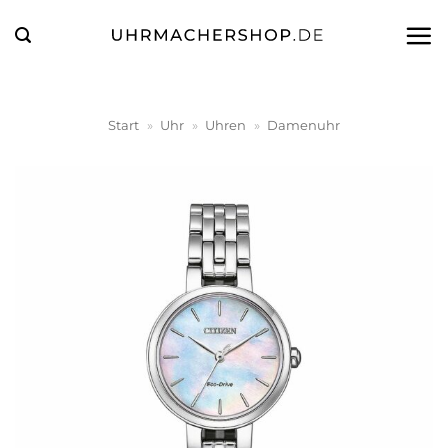
Zum
Inhalt
springen
Start
»
Uhr
»
Uhren
»
Damenuhr