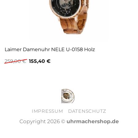
Laimer Damenuhr NELE U-0158 Holz
Ursprünglicher
Aktueller
259,00
€
155,40
€
Preis
Preis
war:
ist:
259,00 €
155,40 €.
IMPRESSUM
DATENSCHUTZ
Copyright 2026 ©
uhrmachershop.de