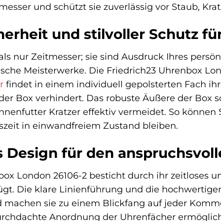
tmesser und schützt sie zuverlässig vor Staub, Kra
erheit und stilvoller Schutz 
ls nur Zeitmesser; sie sind Ausdruck Ihres persön
sche Meisterwerke. Die Friedrich23 Uhrenbox Lo
r
findet in einem individuell gepolsterten Fach i
er Box verhindert. Das robuste Äußere der Box sc
nenfutter Kratzer effektiv vermeidet. So können S
zeit in einwandfreiem Zustand bleiben.
 Design für den anspruchsvol
ox London 26106-2 besticht durch ihr zeitloses un
. Die klare Linienführung und die hochwertigen 
d machen sie zu einem Blickfang auf jeder Kom
urchdachte Anordnung der Uhrenfächer ermöglicht 