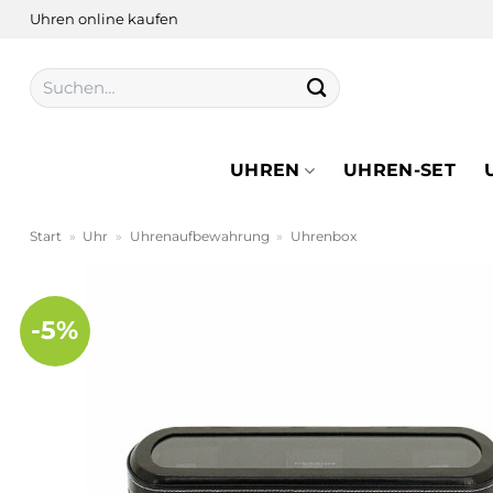
Zum
Uhren online kaufen
Inhalt
springen
Suchen
nach:
UHREN
UHREN-SET
Start
»
Uhr
»
Uhrenaufbewahrung
»
Uhrenbox
-5%