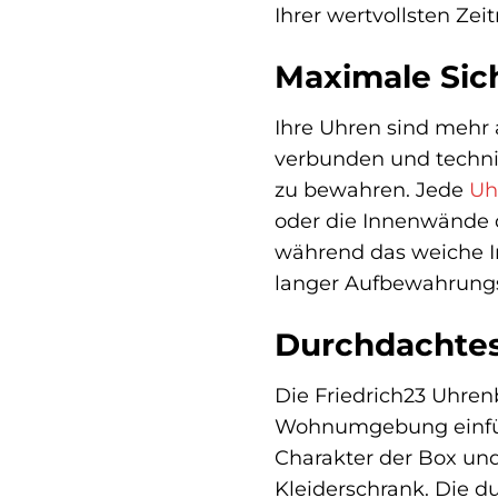
Ihrer wertvollsten Zei
Maximale Sich
Ihre Uhren sind mehr a
verbunden und techni
zu bewahren. Jede
Uh
oder die Innenwände d
während das weiche In
langer Aufbewahrungs
Durchdachtes
Die Friedrich23 Uhrenb
Wohnumgebung einfügt
Charakter der Box un
Kleiderschrank. Die d