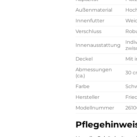
Außenmaterial
Hoch
Innenfutter
Weic
Verschluss
Robu
Indi
Innenausstattung
zwis
Deckel
Mit 
Abmessungen
30 c
(ca.)
Farbe
Schw
Hersteller
Frie
Modellnummer
2610
Pflegehinweis