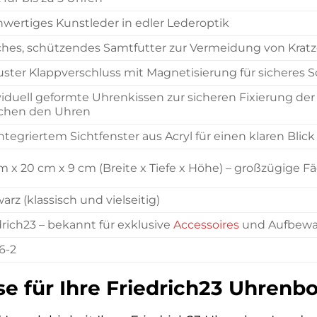
wertiges Kunstleder in edler Lederoptik
hes, schützendes Samtfutter zur Vermeidung von Kratz
ster Klappverschluss mit Magnetisierung für sicheres S
viduell geformte Uhrenkissen zur sicheren Fixierung d
chen den Uhren
integriertem Sichtfenster aus Acryl für einen klaren Blic
m x 20 cm x 9 cm (Breite x Tiefe x Höhe) – großzügige
arz (klassisch und vielseitig)
drich23 – bekannt für exklusive
Accessoires
und Aufbewa
6-2
e für Ihre Friedrich23 Uhrenb