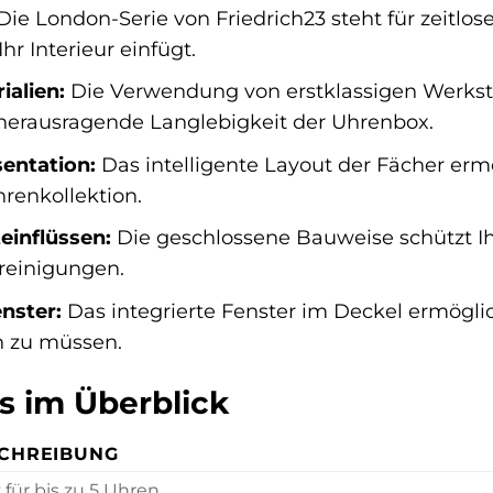
Die London-Serie von Friedrich23 steht für zeitlo
hr Interieur einfügt.
alien:
Die Verwendung von erstklassigen Werkstoff
herausragende Langlebigkeit der Uhrenbox.
sentation:
Das intelligente Layout der Fächer erm
hrenkollektion.
einflüssen:
Die geschlossene Bauweise schützt Ihr
reinigungen.
nster:
Das integrierte Fenster im Deckel ermöglic
n zu müssen.
s im Überblick
CHREIBUNG
z für bis zu 5 Uhren