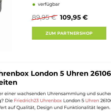
verfügbar
Ursprünglicher
Aktuel
89,95
€
109,95
€
Preis
Preis
war:
ist:
ZUM PARTNERSHOP
89,95 €
109,95 
hrenbox London 5 Uhren 26106-
eiten
tzer einer wachsenden Uhrensammlung und suchen
g? Die
Friedrich23
Uhrenbox
London 5
Uhren
26106
rt auf Qualität, Design und Funktionalität legen. 