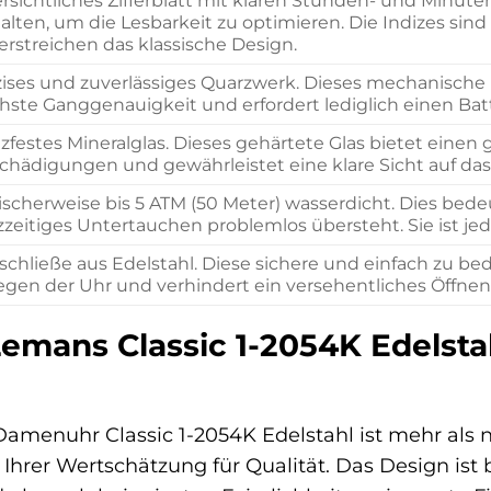
rsichtliches Zifferblatt mit klaren Stunden- und Minut
alten, um die Lesbarkeit zu optimieren. Die Indizes sin
erstreichen das klassische Design.
zises und zuverlässiges Quarzwerk. Dieses mechanische
hste Ganggenauigkeit und erfordert lediglich einen Batt
tzfestes Mineralglas. Dieses gehärtete Glas bietet einen
chädigungen und gewährleistet eine klare Sicht auf das Z
ischerweise bis 5 ATM (50 Meter) wasserdicht. Dies bede
zzeitiges Untertauchen problemlos übersteht. Sie ist 
tschließe aus Edelstahl. Diese sichere und einfach zu b
egen der Uhr und verhindert ein versehentliches Öffnen
emans Classic 1-2054K Edelstah
menuhr Classic 1-2054K Edelstahl ist mehr als nur
 Ihrer Wertschätzung für Qualität. Das Design ist