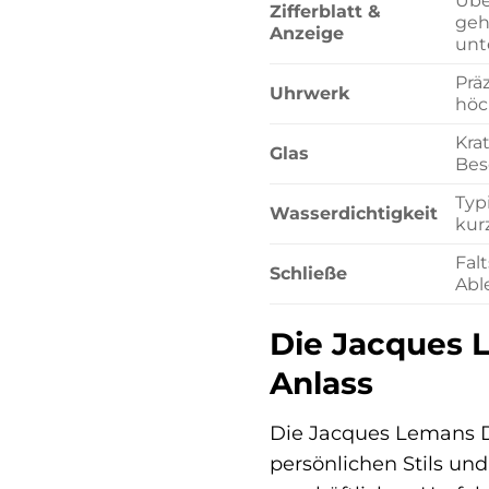
Übe
Zifferblatt &
geh
Anzeige
unt
Prä
Uhrwerk
höc
Kra
Glas
Bes
Typ
Wasserdichtigkeit
kur
Fal
Schließe
Abl
Die Jacques L
Anlass
Die Jacques Lemans Da
persönlichen Stils und