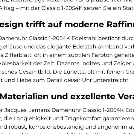
ltag – mit der Classic 1-2054K setzen Sie ein Sta
esign trifft auf moderne Raffi
menuhr Classic 1-2054K Edelstahl besticht durch
lgehäuse und das elegante Edelstahlarmband verle
s Zifferblatt, oft in einem subtilen Farbton gehalt
 Ablesbarkeit der Zeit. Dezente Indizes und Zeiger
sches Gesamtbild. Die Lünette, oft mit feinen Gra
t und Liebe zum Detail dieser Uhr unterstreicht.
aterialien und exzellente Ver
er Jacques Lemans Damenuhr Classic 1-2054K Edel
t, die Langlebigkeit und Tragekomfort garantier
nd robust, korrosionsbeständig und angenehm auf 