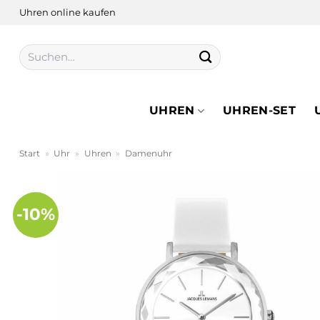
Zum
Uhren online kaufen
Inhalt
springen
Suchen
nach:
UHREN
UHREN-SET
Start
»
Uhr
»
Uhren
»
Damenuhr
-10%