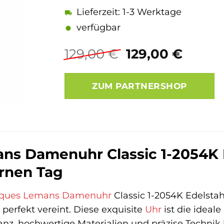
Lieferzeit: 1-3 Werktage
verfügbar
Ursprüngliche
Aktuel
129,00
€
129,00
€
Preis
Preis
war:
ist:
ZUM PARTNERSHOP
129,00 €
129,00
s Damenuhr Classic 1-2054K Ed
rnen Tag
ques Lemans
Damenuhr
Classic 1-2054K Edelsta
t perfekt vereint. Diese exquisite
Uhr
ist die ideale
ganz, hochwertige Materialien und präzise Technik