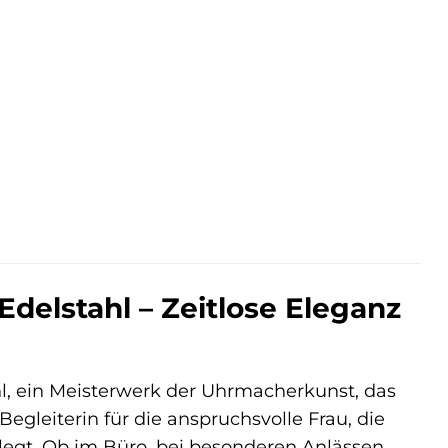
r
ler
 €.
elstahl – Zeitlose Eleganz
hl, ein Meisterwerk der Uhrmacherkunst, das
 Begleiterin für die anspruchsvolle Frau, die
 legt. Ob im Büro, bei besonderen Anlässen