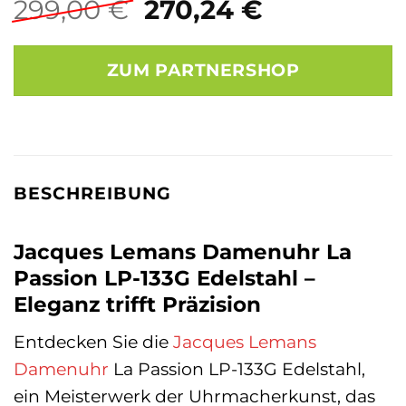
Ursprünglicher
Aktueller
299,00
€
270,24
€
Preis
Preis
war:
ist:
ZUM PARTNERSHOP
299,00 €
270,24 €.
BESCHREIBUNG
Jacques Lemans Damenuhr La
Passion LP-133G Edelstahl –
Eleganz trifft Präzision
Entdecken Sie die
Jacques Lemans
Damenuhr
La Passion LP-133G Edelstahl,
ein Meisterwerk der Uhrmacherkunst, das