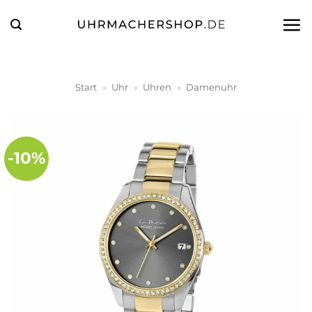
Zum
Inhalt
springen
Start
»
Uhr
»
Uhren
»
Damenuhr
-10%