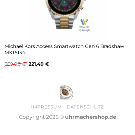
Michael Kors Access Smartwatch Gen 6 Bradshaw
MKT5134
Ursprünglicher
Aktueller
369,00
€
221,40
€
Preis
Preis
war:
ist:
369,00 €
221,40 €.
IMPRESSUM
DATENSCHUTZ
Copyright 2026 ©
uhrmachershop.de